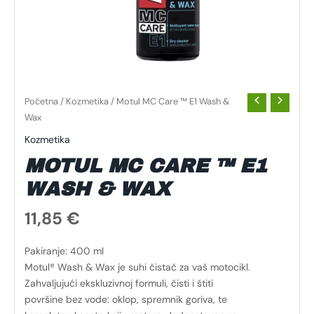
Početna
/
Kozmetika
/ Motul MC Care ™ E1 Wash &
Wax
Kozmetika
MOTUL MC CARE ™ E1
WASH & WAX
11,85
€
Pakiranje: 400 ml
Motul® Wash & Wax je suhi čistač za vaš motocikl.
Zahvaljujući ekskluzivnoj formuli, čisti i štiti
površine bez vode: oklop, spremnik goriva, te