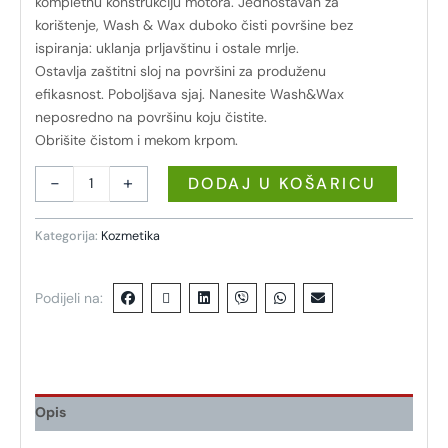
kompletnu konstrukciju motora. Jednostavan za
korištenje, Wash & Wax duboko čisti površine bez
ispiranja: uklanja prljavštinu i ostale mrlje.
Ostavlja zaštitni sloj na površini za produženu
efikasnost. Poboljšava sjaj. Nanesite Wash&Wax
neposredno na površinu koju čistite.
Obrišite čistom i mekom krpom.
-
+
DODAJ U KOŠARICU
Kategorija:
Kozmetika
Podijeli na:
Opis