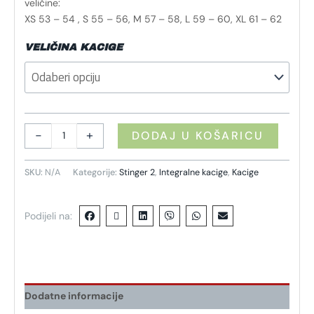
veličine:
XS 53 – 54 , S 55 – 56, M 57 – 58, L 59 – 60, XL 61 – 62
VELIČINA KACIGE
-
+
DODAJ U KOŠARICU
SKU:
N/A
Kategorije:
Stinger 2
,
Integralne kacige
,
Kacige
Podijeli na:
Dodatne informacije