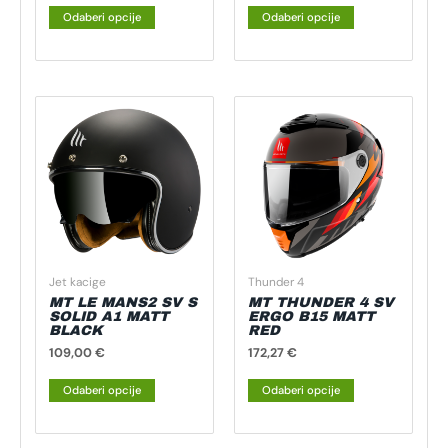
Odaberi opcije
Odaberi opcije
Ovaj
Ovaj
proizvod
proizvod
ima
ima
više
više
varijanti.
varijanti.
Opcije
Opcije
se
se
mogu
mogu
Jet kacige
Thunder 4
odabrati
odabrati
MT LE MANS2 SV S
MT THUNDER 4 SV
na
na
SOLID A1 MATT
ERGO B15 MATT
BLACK
RED
stranici
stranici
109,00
€
172,27
€
proizvoda
proizvoda
Odaberi opcije
Odaberi opcije