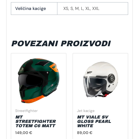
Veličina kacige
XS, S, M, L, XL, XXL
POVEZANI PROIZVODI
Ovaj
Ovaj
proizvod
proizvod
ima
ima
više
više
varijanti.
varijanti.
Opcije
Opcije
se
se
mogu
mogu
Streetfighter
Jet kacige
odabrati
odabrati
MT
MT VIALE SV
na
na
STREETFIGHTER
GLOSS PEARL
TOTEM C6 MATT
WHITE
stranici
stranici
149,00
€
89,00
€
proizvoda
proizvoda