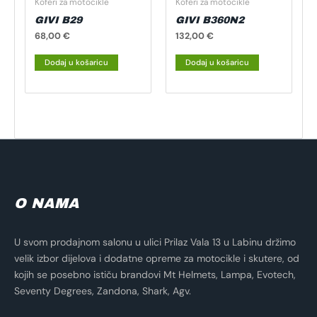
Koferi za motocikle
Koferi za motocikle
GIVI B29
GIVI B360N2
68,00
€
132,00
€
Dodaj u košaricu
Dodaj u košaricu
O NAMA
U svom prodajnom salonu u ulici Prilaz Vala 13 u Labinu držimo
velik izbor dijelova i dodatne opreme za motocikle i skutere, od
kojih se posebno ističu brandovi Mt Helmets, Lampa, Evotech,
Seventy Degrees, Zandona, Shark, Agv.