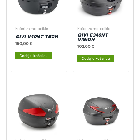
Koferi za motocikle
Koferi za motocikle
GIVI E340NT
GIVI V40NT TECH
VISION
150,00
€
102,00
€
Dodaj u košaricu
Dodaj u košaricu