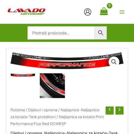
Skip
to
content
NALJEPNICA
ZA
KOTAČE
PRINT
PERFORMANCE
FLUO
RED
DCWR3P
KOLIČINA
Početna
/
Dijelovi i oprema
/
Naljepnice-Naljepnice
za kotače-Tank protektori
/ Naljepnica za kotače Print
Performance Fluo Red DCWR3P
Dijelovi i oprema
,
Naljepnice-Naljepnice za kotače-Tank