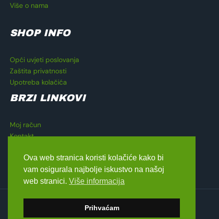
Više o nama
SHOP INFO
Opći uvjeti poslovanja
Zaštita privatnosti
Upotreba kolačića
BRZI LINKOVI
Moj račun
Kontakt
Košarica
Ova web stranica koristi kolačiće kako bi
Blagajna
vam osigurala najbolje iskustvo na našoj
web stranici.
Više informacija
Copyright © 2026 Lavado Moto Shop
Prihvaćam