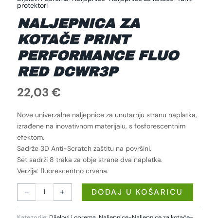
protektori
NALJEPNICA ZA
KOTAČE PRINT
PERFORMANCE FLUO
RED DCWR3P
22,03
€
Nove univerzalne naljepnice za unutarnju stranu naplatka,
izrađene na inovativnom materijalu, s fosforescentnim
efektom.
Sadrže 3D Anti-Scratch zaštitu na površini.
Set sadrži 8 traka za obje strane dva naplatka.
Verzija: fluorescentno crvena.
-
+
DODAJ U KOŠARICU
Kategorije:
Dijelovi i oprema
,
Naljepnice-Naljepnice za kotače-