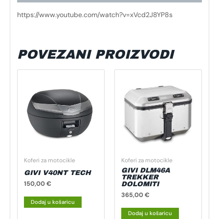
https://www.youtube.com/watch?v=xVcd2J8YP8s
POVEZANI PROIZVODI
Koferi za motocikle
Koferi za motocikle
GIVI DLM46A
GIVI V40NT TECH
TREKKER
150,00
€
DOLOMITI
365,00
€
Dodaj u košaricu
Dodaj u košaricu