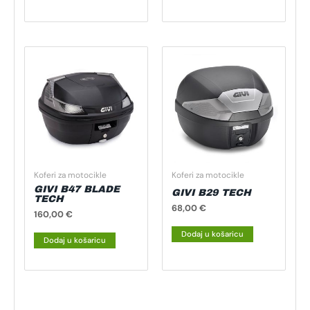
Koferi za motocikle
Koferi za motocikle
GIVI B47 BLADE
GIVI B29 TECH
TECH
68,00
€
160,00
€
Dodaj u košaricu
Dodaj u košaricu