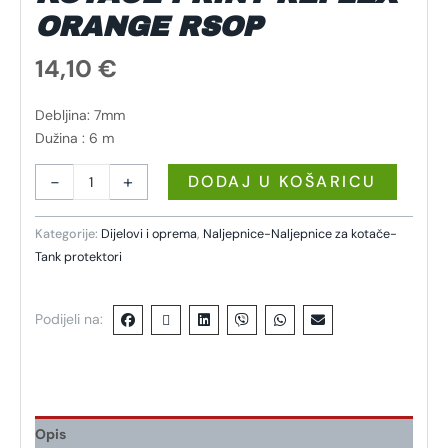
ORANGE RSOP
14,10
€
Debljina: 7mm
Dužina : 6 m
-
+
DODAJ U KOŠARICU
Kategorije:
Dijelovi i oprema
,
Naljepnice-Naljepnice za kotače-
Tank protektori
Podijeli na:
Opis