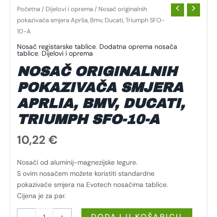
Početna
/
Dijelovi i oprema
/ Nosač originalnih
pokazivača smjera Aprlia, Bmv, Ducati, Triumph SFO-
10-A
Nosač registarske tablice
,
Dodatna oprema nosača
tablice
,
Dijelovi i oprema
NOSAČ ORIGINALNIH
POKAZIVAČA SMJERA
APRLIA, BMV, DUCATI,
TRIUMPH SFO-10-A
10,22
€
Nosači od aluminij-magnezijske legure.
S ovim nosačem možete koristiti standardne
pokazivače smjera na Evotech nosačima tablice.
Cijena je za par.
-
+
DODAJ U KOŠARICU