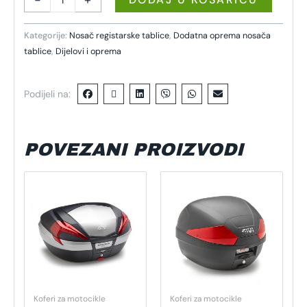
Kategorije:
Nosač registarske tablice
,
Dodatna oprema nosača
tablice
,
Dijelovi i oprema
Podijeli na:
POVEZANI PROIZVODI
Koferi za motocikle
Koferi za motocikle