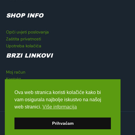
SHOP INFO
Opći uvjeti poslovanja
Zaštita privatnosti
Upotreba kolačića
BRZI LINKOVI
Moj račun
Kontakt
Košarica
Ova web stranica koristi kolačiće kako bi
Blagajna
vam osigurala najbolje iskustvo na našoj
web stranici.
Više informacija
Copyright © 2026 Lavado Moto Shop
Prihvaćam
dizajn by
Medialive