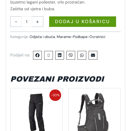
Izuzetno lagani poliester, vrlo prozračan.
Zaštita od vjetra i buba.
-
+
DODAJ U KOŠARICU
Kategorije:
Odjeća i obuća
,
Marame-Podkape-Ovratnici
Podijeli na:
POVEZANI PROIZVODI
Izvorna
Trenutna
Ovaj
cijena
cijena
-30%
proizvod
bila
je:
je:
111,30 €.
ima
159,00 €.
više
varijanti.
Opcije