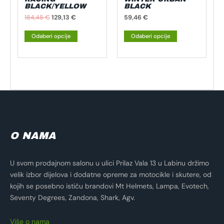
stranici
stranici
BLACK/YELLOW
BLACK
proizvoda
proizvoda
184,48
€
129,13
€
59,46
€
Odaberi opcije
Odaberi opcije
O NAMA
U svom prodajnom salonu u ulici Prilaz Vala 13 u Labinu držimo
velik izbor dijelova i dodatne opreme za motocikle i skutere, od
kojih se posebno ističu brandovi Mt Helmets, Lampa, Evotech,
Seventy Degrees, Zandona, Shark, Agv.
Više o nama