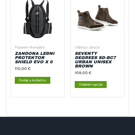
proizvod
ima
više
varijanti.
Opcije
se
mogu
Pojasevi-Kornjače
Odjeća i obuća
odabrati
ZANDONA LEĐNI
SEVENTY
na
PROTEKTOR
DEGREES SD-BC7
SHIELD EVO X 6
URBAN UNISEX
stranici
BROWN
110,00
€
proizvoda
109,00
€
Dodaj u košaricu
Odaberi opcije