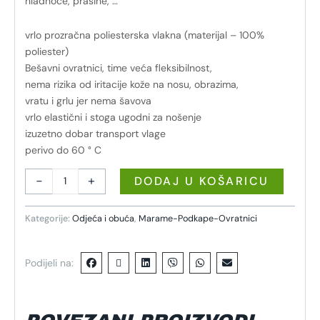
hladnoće, prašine, …
vrlo prozračna poliesterska vlakna (materijal – 100%
poliester)
Bešavni ovratnici, time veća fleksibilnost,
nema rizika od iritacije kože na nosu, obrazima,
vratu i grlu jer nema šavova
vrlo elastični i stoga ugodni za nošenje
izuzetno dobar transport vlage
perivo do 60 ° C
-
+
DODAJ U KOŠARICU
Kategorije:
Odjeća i obuća
,
Marame-Podkape-Ovratnici
Podijeli na: