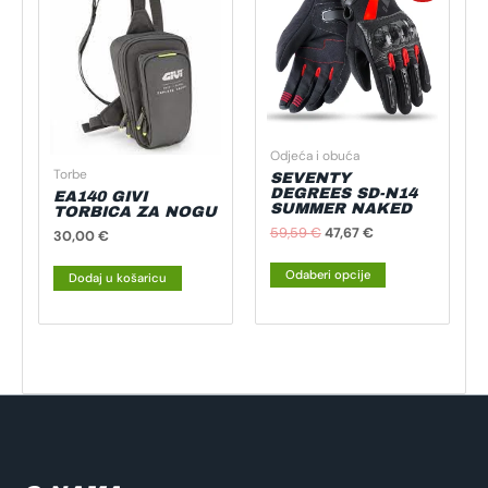
je:
47,67 €.
ima
59,59 €.
više
varijanti.
Opcije
se
mogu
Odjeća i obuća
odabrati
Torbe
SEVENTY
na
DEGREES SD-N14
EA140 GIVI
SUMMER NAKED
TORBICA ZA NOGU
stranici
59,59
€
47,67
€
30,00
€
proizvoda
Odaberi opcije
Dodaj u košaricu