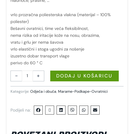
hladnoće, prašine, …
vrlo prozračna poliesterska vlakna (materijal – 100%
poliester)
Bešavni ovratnici, time veća fleksibilnost,
nema rizika od iritacije kože na nosu, obrazima,
vratu i grlu jer nema šavova
vrlo elastični i stoga ugodni za nošenje
izuzetno dobar transport vlage
perivo do 60 ° C
-
+
DODAJ U KOŠARICU
Kategorije:
Odjeća i obuća
,
Marame-Podkape-Ovratnici
Podijeli na: