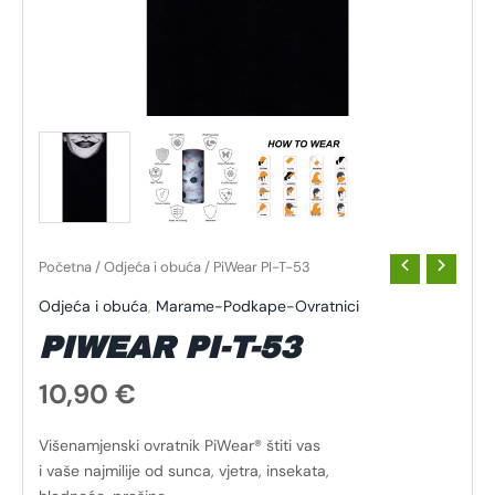
Početna
/
Odjeća i obuća
/ PiWear PI-T-53
Odjeća i obuća
,
Marame-Podkape-Ovratnici
PIWEAR PI-T-53
10,90
€
Višenamjenski ovratnik PiWear® štiti vas
i vaše najmilije od sunca, vjetra, insekata,