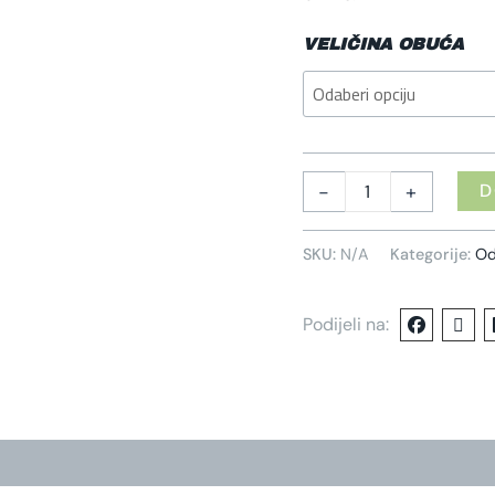
VELIČINA OBUĆA
-
+
D
SKU:
N/A
Kategorije:
Od
Podijeli na: