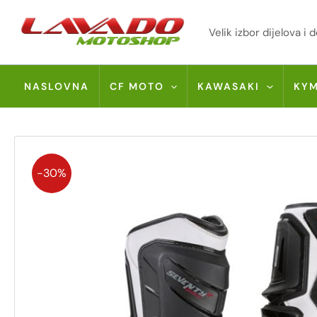
Skip
to
Velik izbor dijelova 
content
NASLOVNA
CF MOTO
KAWASAKI
KY
-30%