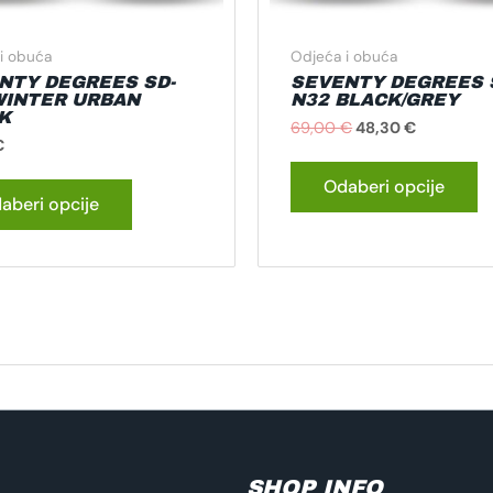
stranici
st
proizvoda
p
i obuća
Odjeća i obuća
NTY DEGREES SD-
SEVENTY DEGREES 
WINTER URBAN
N32 BLACK/GREY
K
69,00
€
48,30
€
€
Odaberi opcije
aberi opcije
SHOP INFO