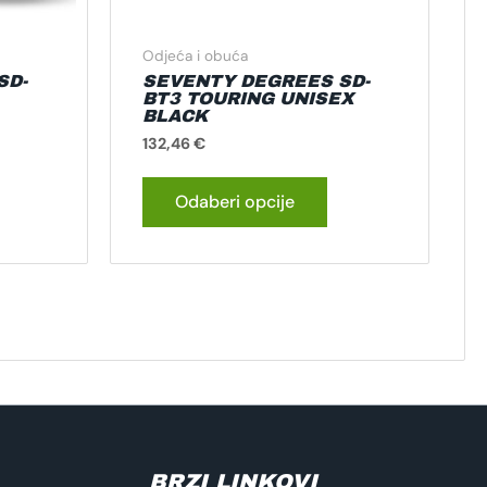
ranici
stranici
roizvoda
proizvoda
Odjeća i obuća
SD-
SEVENTY DEGREES SD-
BT3 TOURING UNISEX
BLACK
132,46
€
Odaberi opcije
BRZI LINKOVI