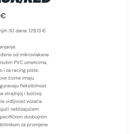
3
€
dnjih 30 dana:
129,13
€
anjanje.
rađene od mikrovlakana
etnutim PVC umetcima,
 i za racing piste.
 ove čizme imaju
guravaju fleksibilnost
a stražnjoj i bočnoj
la vidljivost vozača.
ujući neklizajućem
pecifičnim dvobojnim
 štitnikom za promjene