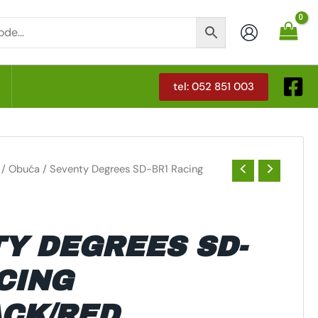
tel: 052 851 003
T
na
Trenutna
/
Obuća
/ Seventy Degrees SD-BR1 Racing
cijena
je:
129,13 €.
 €.
Y DEGREES SD-
CING
ACK/RED