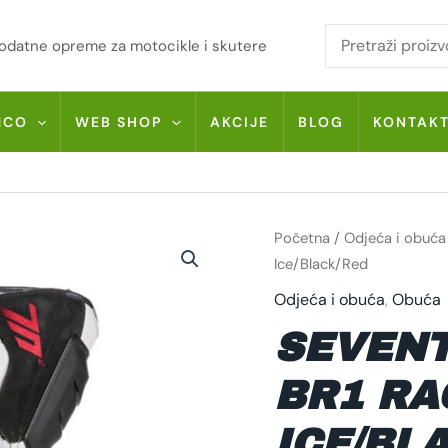
i dodatne opreme za motocikle i skutere
MCO
WEB SHOP
AKCIJE
BLOG
KONTAK
Izvor
SEVENTY
Početna
/
Odjeća i obuća
DEGREES
cijena
SD-
Ice/Black/Red
BR1
bila
RACING
Odjeća i obuća
,
Obuća
ICE/BLACK/RED
je:
KOLIČINA
184,48
SEVENT
BR1 RA
ICE/BL