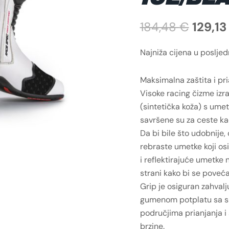
184,48
€
129,1
Najniža cijena u poslje
Maksimalna zaštita i pri
Visoke racing čizme iz
(sintetička koža) s um
savršene su za ceste kao
Da bi bile što udobnije,
rebraste umetke koji osi
i reflektirajuće umetke n
strani kako bi se poveća
Grip je osiguran zahvalj
gumenom potplatu sa s
područjima prianjanja i
brzine.