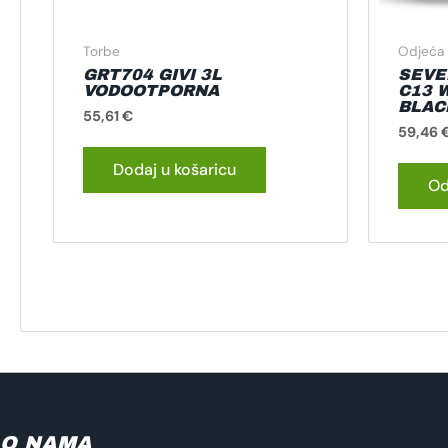
Torbe
Odjeća 
GRT704 GIVI 3L
SEVE
VODOOTPORNA
C13 
BLAC
55,61
€
59,46
Dodaj u košaricu
Od
O NAMA