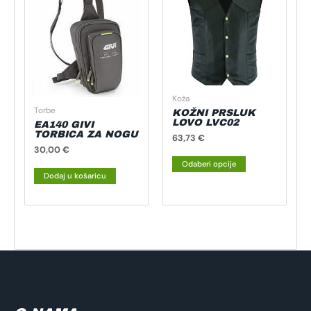
ima
više
varijanti.
Opcije
se
mogu
Koža
odabrati
Torbe
KOŽNI PRSLUK
na
LOVO LVC02
EA140 GIVI
TORBICA ZA NOGU
stranici
63,73
€
30,00
€
proizvoda
Odaberi opcije
Dodaj u košaricu