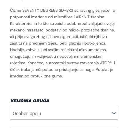
Čizme SEVENTY DEGREES SD-BR3 su racing gležnjače u
potpunosti izrađene od mikrofibre i AIRKNIT tkanine.
Karakterizira ih to što su zaista udobne zahvaljujući svojoj
mekanoj mrežastoj podstavi od mikro-prozračne tkanine,
ali prije svega zbog njihove sigurnosti, ističući njihovu
zaštitu na prednjem dijelu, peti, gležnju i potkoljenici.
Nadalje, zahvaljujući svojim reflektirajućim umetcima,
omogućuju im vidljivost u nepovoljnim vremenskim
uvjetima. Konačno, automatski sustav zatvaranja ATOP® i
čičak traka jamči potpuno pristajanje uz nogu. Potplat je
izrađen od protuklizne gume.
VELIČINA OBUĆA