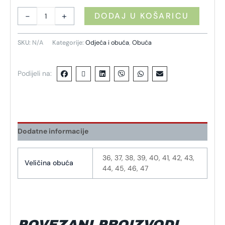
-
+
DODAJ U KOŠARICU
SKU:
N/A
Kategorije:
Odjeća i obuća
,
Obuća
Podijeli na:
Dodatne informacije
36, 37, 38, 39, 40, 41, 42, 43,
Veličina obuća
44, 45, 46, 47
POVEZANI PROIZVODI