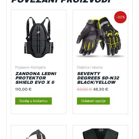
Izvorna
Trenutna
Ovaj
cijena
cijena
-30%
proizvod
bila
je:
je:
48,30 €.
ima
69,00 €.
više
varijanti.
Opcije
se
mogu
Pojasevi-Kornjače
Odjeća i obuća
odabrati
ZANDONA LEĐNI
SEVENTY
na
PROTEKTOR
DEGREES SD-N32
SHIELD EVO X 6
BLACK/YELLOW
stranici
110,00
€
69,00
€
48,30
€
proizvoda
Dodaj u košaricu
Odaberi opcije
Ovaj
proizvod