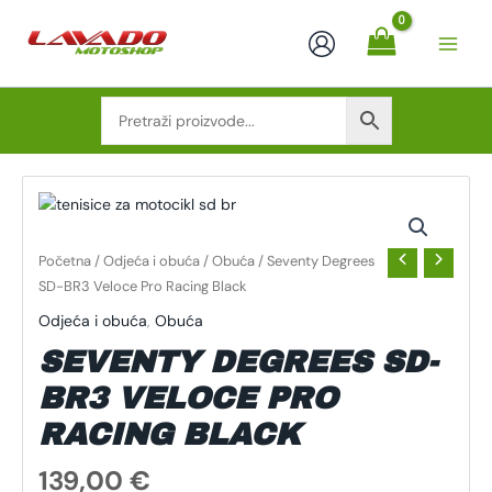
Skip
to
content
SEVENTY
DEGREES
SD-
BR3
VELOCE
Početna
/
Odjeća i obuća
/
Obuća
/ Seventy Degrees
PRO
SD-BR3 Veloce Pro Racing Black
RACING
BLACK
Odjeća i obuća
,
Obuća
KOLIČINA
SEVENTY DEGREES SD-
BR3 VELOCE PRO
RACING BLACK
139,00
€