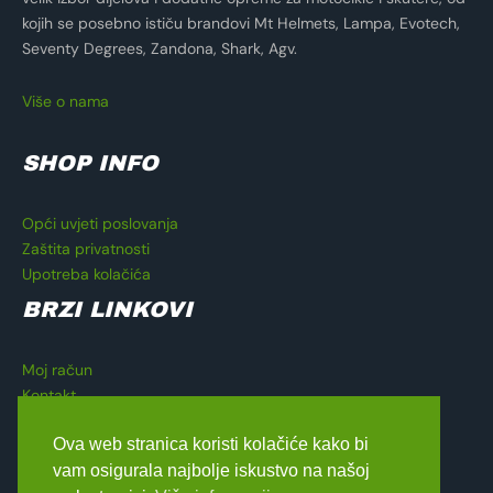
kojih se posebno ističu brandovi Mt Helmets, Lampa, Evotech,
Seventy Degrees, Zandona, Shark, Agv.
Više o nama
SHOP INFO
Opći uvjeti poslovanja
Zaštita privatnosti
Upotreba kolačića
BRZI LINKOVI
Moj račun
Kontakt
Košarica
Ova web stranica koristi kolačiće kako bi
Blagajna
vam osigurala najbolje iskustvo na našoj