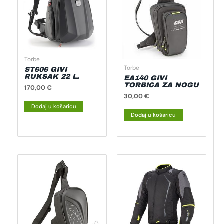
Torbe
Torbe
ST606 GIVI
RUKSAK 22 L.
EA140 GIVI
TORBICA ZA NOGU
170,00
€
30,00
€
Dodaj u košaricu
Dodaj u košaricu
Ovaj
proizvod
ima
više
varijanti.
Opcije