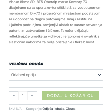
Visoke čizme SD-BT5 Oberalp marke Seventy 70
dizajnirane su za sportsko-turistički stil, sa vodootpornom
membranom Dry70 i prozračnom mrežastom podstavom
za udobnost na dugim putovanjima. Imaju zaštitu na
ključnim područjima, zamjenjivi uložak te sustav zatvaranja
patentnim zatvaračem i čičkom. Također uključuju
reflektirajuće umetke za vidljivost i ergonomski ovratnik s
elastičnim naborima za bolje pristajanje i fleksibilnost.
VELIČINA OBUĆA
-
+
DODAJ U KOŠARICU
SKU:
N/A
Kategorije:
Odjeća i obuća
,
Obuća