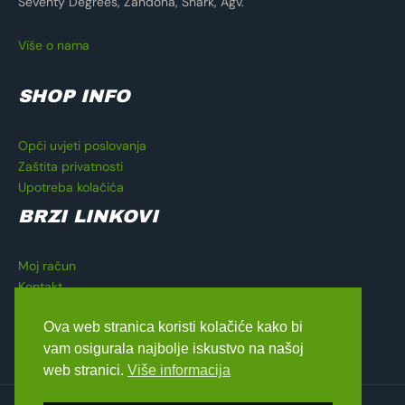
Seventy Degrees, Zandona, Shark, Agv.
Više o nama
SHOP INFO
Opći uvjeti poslovanja
Zaštita privatnosti
Upotreba kolačića
BRZI LINKOVI
Moj račun
Kontakt
Košarica
Ova web stranica koristi kolačiće kako bi
Blagajna
vam osigurala najbolje iskustvo na našoj
web stranici.
Više informacija