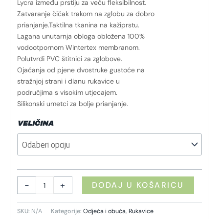
Lycra između prstiju za veću fleksibilnost.
Zatvaranje čičak trakom na zglobu za dobro
prianjanje.Taktilna tkanina na kažiprstu.
Lagana unutarnja obloga obložena 100%
vodootpornom Wintertex membranom.
Polutvrdi PVC štitnici za zglobove.
Ojačanja od pjene dvostruke gustoće na
stražnjoj strani i dlanu rukavice u
područjima s visokim utjecajem.
Silikonski umetci za bolje prianjanje.
VELIČINA
-
+
DODAJ U KOŠARICU
SKU:
N/A
Kategorije:
Odjeća i obuća
,
Rukavice