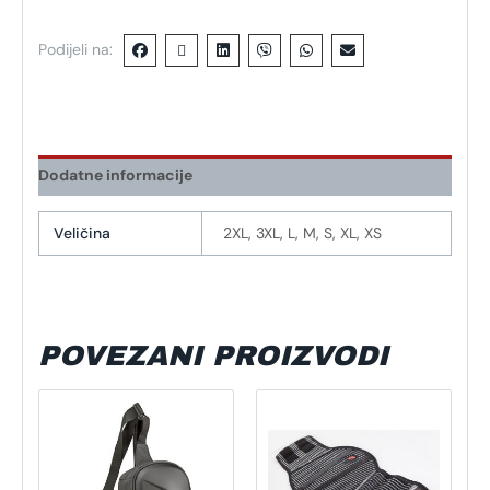
Podijeli na:
Dodatne informacije
Veličina
2XL, 3XL, L, M, S, XL, XS
POVEZANI PROIZVODI
Ovaj
proizvod
ima
više