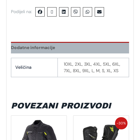
Podijeli na:
Dodatne informacije
10XL, 2XL, 3XL, 4XL, 5XL, 6XL,
Veličina
7XL, 8XL, 9XL, L, M, S, XL, XS
POVEZANI PROIZVODI
Izvorna
Trenutna
Ovaj
Ovaj
cijena
cijena
-30%
proizvod
proizvod
bila
je:
ima
je:
129,13 €.
ima
184,48 €.