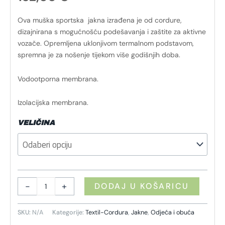
Ova muška sportska jakna izrađena je od cordure,
dizajnirana s mogućnošću podešavanja i zaštite za aktivne
vozače. Opremljena uklonjivom termalnom podstavom,
spremna je za nošenje tijekom više godišnjih doba.
Vodootporna membrana.
Izolacijska membrana.
VELIČINA
-
+
DODAJ U KOŠARICU
SKU:
N/A
Kategorije:
Textil-Cordura
,
Jakne
,
Odjeća i obuća