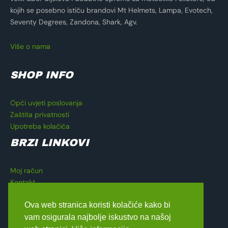
kojih se posebno ističu brandovi Mt Helmets, Lampa, Evotech,
Seventy Degrees, Zandona, Shark, Agv.
Više o nama
SHOP INFO
Opći uvjeti poslovanja
Zaštita privatnosti
Upotreba kolačića
BRZI LINKOVI
Moj račun
Kontakt
Košarica
Ova web stranica koristi kolačiće kako bi
Blagajna
vam osigurala najbolje iskustvo na našoj