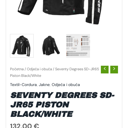
Početna
/
Odjeća i obuća
/ Seventy Degrees SD-JR65
Piston Black/White
Textil-Cordura
,
Jakne
,
Odjeća i obuća
SEVENTY DEGREES SD-
JR65 PISTON
BLACK/WHITE
132,00
€