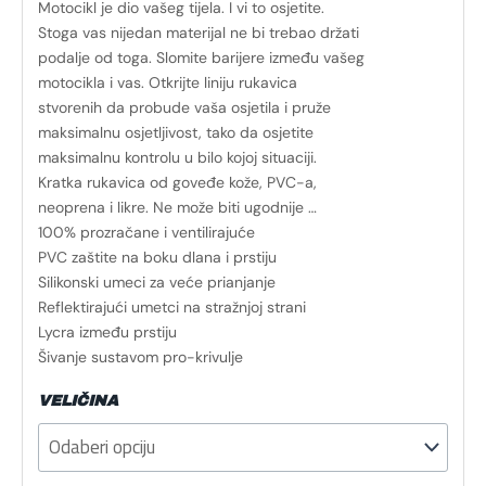
Motocikl je dio vašeg tijela. I vi to osjetite.
Stoga vas nijedan materijal ne bi trebao držati
podalje od toga. Slomite barijere između vašeg
motocikla i vas. Otkrijte liniju rukavica
stvorenih da probude vaša osjetila i pruže
maksimalnu osjetljivost, tako da osjetite
maksimalnu kontrolu u bilo kojoj situaciji.
Kratka rukavica od goveđe kože, PVC-a,
neoprena i likre. Ne može biti ugodnije …
100% prozračane i ventilirajuće
PVC zaštite na boku dlana i prstiju
Silikonski umeci za veće prianjanje
Reflektirajući umetci na stražnjoj strani
Lycra između prstiju
Šivanje sustavom pro-krivulje
VELIČINA