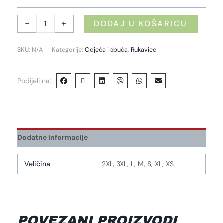
-
+
DODAJ U KOŠARICU
SKU:
N/A
Kategorije:
Odjeća i obuća
,
Rukavice
Podijeli na:
Dodatne informacije
Veličina
2XL, 3XL, L, M, S, XL, XS
POVEZANI PROIZVODI