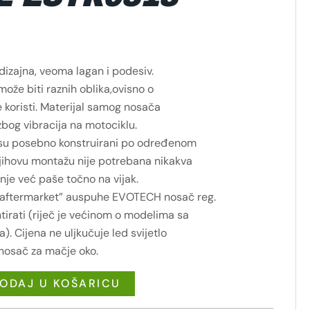
izajna, veoma lagan i podesiv.
ože biti raznih oblika,ovisno o
se koristi. Materijal samog nosača
zbog vibracija na motociklu.
 su posebno konstruirani po određenom
jihovu montažu nije potrebana nikakva
nje već paše točno na vijak.
aftermarket” auspuhe EVOTECH nosač reg.
irati (riječ je većinom o modelima sa
. Cijena ne uljkučuje led svijetlo
 nosač za mačje oko.
ODAJ U KOŠARICU