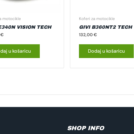
za motocikle
Koferi za motocikle
E340N VISION TECH
GIVI B360NT2 TECH
0
€
132,00
€
daj u košaricu
Dodaj u košaricu
SHOP INFO