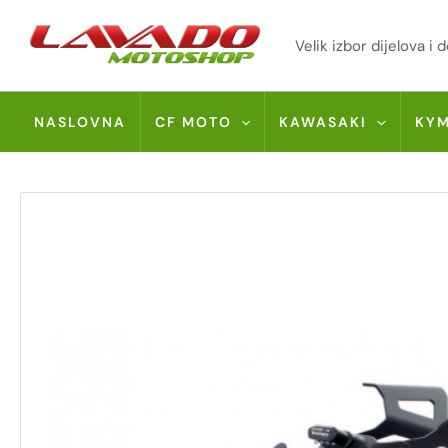
Skip
to
Velik izbor dijelova 
content
NASLOVNA
CF MOTO
KAWASAKI
KY