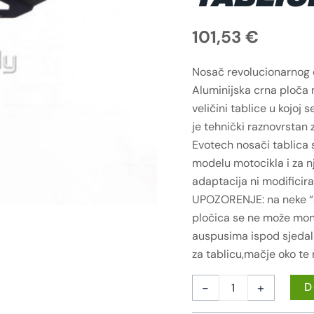
101,53
€
Nosač revolucionarnog d
Aluminijska crna ploča m
veličini tablice u kojoj 
je tehnički raznovrstan 
Evotech nosači tablica
modelu motocikla i za n
adaptacija ni modificira
UPOZORENJE: na neke “
pločica se ne može mont
auspusima ispod sjedala)
za tablicu,mačje oko te
-
+
D