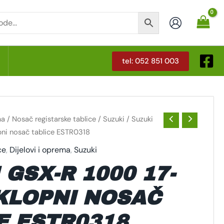
tel: 052 851 003
T
ma
/
Nosač registarske tablice
/
Suzuki
/ Suzuki
ni nosač tablice ESTR0318
ce
,
Dijelovi i oprema
,
Suzuki
 GSX-R 1000 17-
KLOPNI NOSAČ
E ESTR0318