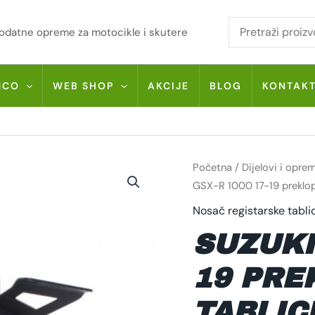
i dodatne opreme za motocikle i skutere
MCO
WEB SHOP
AKCIJE
BLOG
KONTAK
SUZUKI
Početna
/
Dijelovi i opre
GSX-
R
GSX-R 1000 17-19 preklop
1000
17-
Nosač registarske tabli
19
PREKLOPNI
SUZUKI
NOSAČ
TABLICE
ESTR0318
KOLIČINA
19 PRE
TABLIC