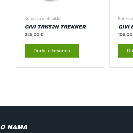
Koferi za motocikle
Koferi 
GIVI TRK52N TREKKER
GIVI 
325,00
€
105,0
Dodaj u košaricu
Do
O NAMA