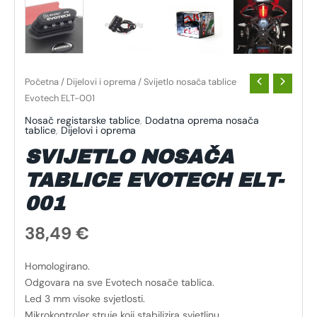
Početna
/
Dijelovi i oprema
/ Svijetlo nosača tablice
Evotech ELT-001
Nosač registarske tablice
,
Dodatna oprema nosača
tablice
,
Dijelovi i oprema
SVIJETLO NOSAČA
TABLICE EVOTECH ELT-
001
38,49
€
Homologirano.
Odgovara na sve Evotech nosače tablica.
Led 3 mm visoke svjetlosti.
Mikrokontroler struje koji stabilizira svjetlinu