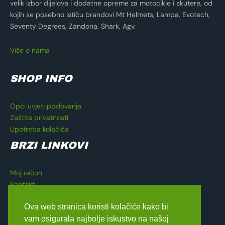
velik izbor dijelova i dodatne opreme za motocikle i skutere, od
kojih se posebno ističu brandovi Mt Helmets, Lampa, Evotech,
Seventy Degrees, Zandona, Shark, Agv.
Više o nama
SHOP INFO
Opći uvjeti poslovanja
Zaštita privatnosti
Upotreba kolačića
BRZI LINKOVI
Moj račun
Kontakt
Košarica
Ova web stranica koristi kolačiće kako bi
Blagajna
vam osigurala najbolje iskustvo na našoj