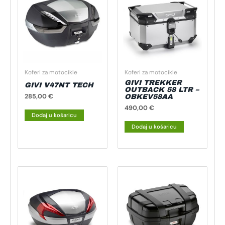
Koferi za motocikle
Koferi za motocikle
GIVI TREKKER
GIVI V47NT TECH
OUTBACK 58 LTR –
285,00
€
OBKEV58AA
490,00
€
Dodaj u košaricu
Dodaj u košaricu