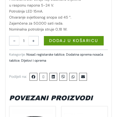
u rasponu napona 5-24 V.
Potrošnja LED 15mA.
Otvaranje svjetlosnog snopa od 45 °.
Zajamčena za 50.000 sati rada.
Nominalna potrošnja struje 0,18 W.
-
+
DODAJ U KOŠARICU
Kategorije:
Nosač registarske tablice
,
Dodatna oprema nosača
tablice
,
Dijelovi i oprema
Podijeli na:
POVEZANI PROIZVODI