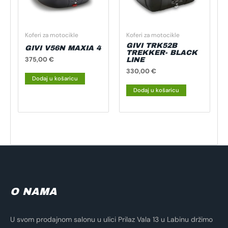
Koferi za motocikle
Koferi za motocikle
GIVI TRK52B
GIVI V56N MAXIA 4
TREKKER- BLACK
375,00
€
LINE
330,00
€
Dodaj u košaricu
Dodaj u košaricu
O NAMA
U svom prodajnom salonu u ulici Prilaz Vala 13 u Labinu držimo