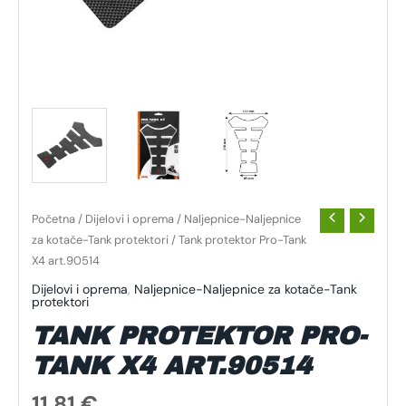
Početna
/
Dijelovi i oprema
/
Naljepnice-Naljepnice
za kotače-Tank protektori
/ Tank protektor Pro-Tank
X4 art.90514
Dijelovi i oprema
,
Naljepnice-Naljepnice za kotače-Tank
protektori
TANK PROTEKTOR PRO-
TANK X4 ART.90514
11,81
€