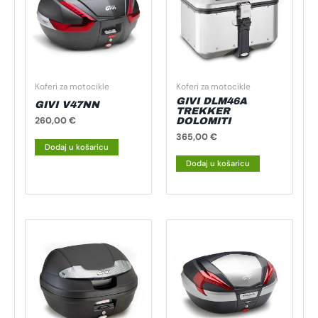
Koferi za motocikle
Koferi za motocikle
GIVI DLM46A
GIVI V47NN
TREKKER
260,00
€
DOLOMITI
365,00
€
Dodaj u košaricu
Dodaj u košaricu