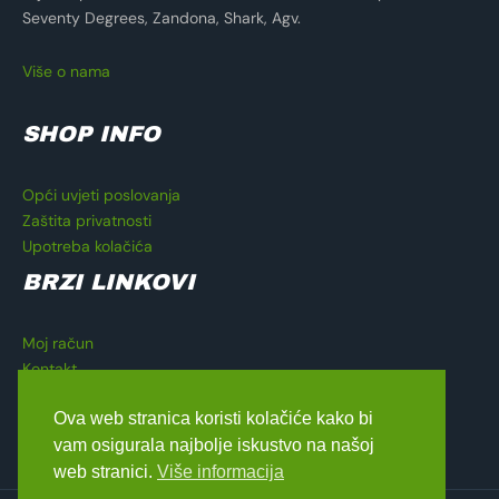
Seventy Degrees, Zandona, Shark, Agv.
Više o nama
SHOP INFO
Opći uvjeti poslovanja
Zaštita privatnosti
Upotreba kolačića
BRZI LINKOVI
Moj račun
Kontakt
Košarica
Ova web stranica koristi kolačiće kako bi
Blagajna
vam osigurala najbolje iskustvo na našoj
web stranici.
Više informacija