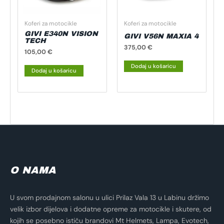
Koferi za motocikle
Koferi za motocikle
GIVI E340N VISION
GIVI V56N MAXIA 4
TECH
375,00
€
105,00
€
Dodaj u košaricu
Dodaj u košaricu
O NAMA
U svom prodajnom salonu u ulici Prilaz Vala 13 u Labinu držimo
velik izbor dijelova i dodatne opreme za motocikle i skutere, od
kojih se posebno ističu brandovi Mt Helmets, Lampa, Evotech,