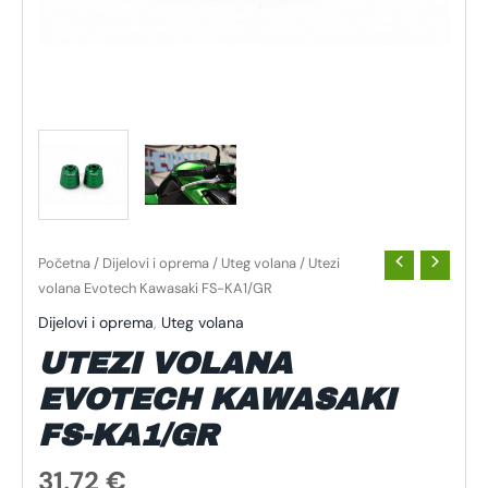
Početna
/
Dijelovi i oprema
/
Uteg volana
/ Utezi
volana Evotech Kawasaki FS-KA1/GR
Dijelovi i oprema
,
Uteg volana
UTEZI VOLANA
EVOTECH KAWASAKI
FS-KA1/GR
31,72
€