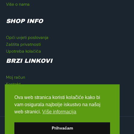
Više o nama
SHOP INFO
Opći uvjeti poslovanja
Zaštita privatnosti
Upotreba kolačića
BRZI LINKOVI
Moj račun
Kontakt
Košarica
Ova web stranica koristi kolačiće kako bi
Blagajna
vam osigurala najbolje iskustvo na našoj
web stranici.
Više informacija
Copyright © 2026 Lavado Moto Shop
Prihvaćam