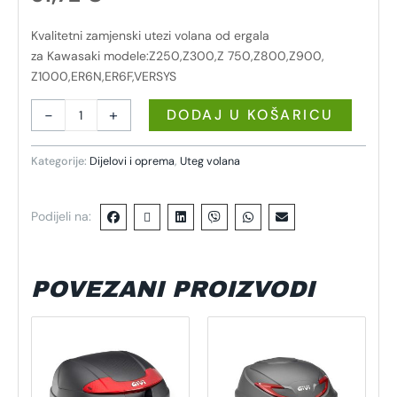
Kvalitetni zamjenski utezi volana od ergala
za Kawasaki modele:Z250,Z300,Z 750,Z800,Z900,
Z1000,ER6N,ER6F,VERSYS
-
+
DODAJ U KOŠARICU
Kategorije:
Dijelovi i oprema
,
Uteg volana
Podijeli na:
POVEZANI PROIZVODI