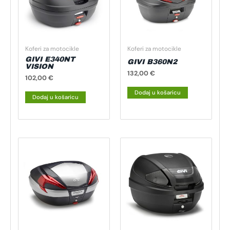
Koferi za motocikle
Koferi za motocikle
GIVI E340NT
GIVI B360N2
VISION
132,00
€
102,00
€
Dodaj u košaricu
Dodaj u košaricu