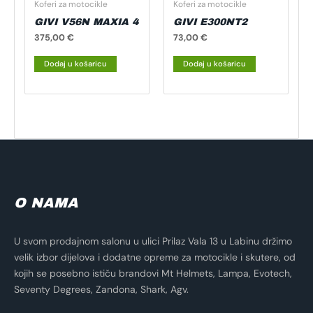
Koferi za motocikle
Koferi za motocikle
GIVI V56N MAXIA 4
GIVI E300NT2
375,00
€
73,00
€
Dodaj u košaricu
Dodaj u košaricu
O NAMA
U svom prodajnom salonu u ulici Prilaz Vala 13 u Labinu držimo
velik izbor dijelova i dodatne opreme za motocikle i skutere, od
kojih se posebno ističu brandovi Mt Helmets, Lampa, Evotech,
Seventy Degrees, Zandona, Shark, Agv.