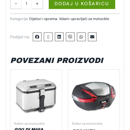
-
+
DODAJ U KOŠARICU
Kategorije:
Dijelovi i oprema
,
Volani-upravljači za motocikle
Podijeli na:
POVEZANI PROIZVODI
Koferi za motocikle
Koferi za motocikle
GIVI DLM46A