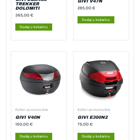
GIVI V47N
TREKKER
285,00
€
DOLOMITI
365,00
€
Dodaj u košaricu
Dodaj u košaricu
Koferi za motocikle
Koferi za motocikle
GIVI V40N
GIVI E300N2
150,00
€
75,00
€
Dodaj u košaricu
Dodaj u košaricu