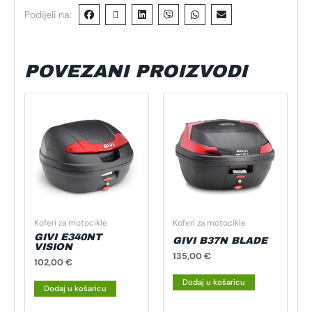
Podijeli na:
POVEZANI PROIZVODI
Koferi za motocikle
Koferi za motocikle
GIVI E340NT
GIVI B37N BLADE
VISION
135,00
€
102,00
€
Dodaj u košaricu
Dodaj u košaricu