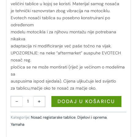
veličini tablice u kojoj se koristi. Materijal samog nosača
je tehnički raznovrstan zbog vibracija na motociklu.
Evotech nosači tablica su posebno konstruirani po
određenom
modelu motocikla i za njihovu montažu nije potrebana
nikakva
adaptacija ni modificiranje već paše točno na vijak.
UPOZORENJE: na neke “aftermarket” auspuhe EVOTECH
nosač reg.
pločica se ne može montirati (riječ je većinom o modelima
sa
auspusima ispod sjedala). Cijena uljkučuje led svijetlo
za tablicu,mačje oko te nosač za mačje oko.
-
+
DODAJ U KOŠARICU
Kategorije:
Nosač registarske tablice
,
Dijelovi i oprema
,
Yamaha