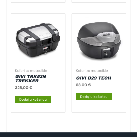
Koferi za motocikle
Koferi za motocikle
GIVI TRK52N
GIVI B29 TECH
TREKKER
68,00
€
325,00
€
Dodaj u košaricu
Dodaj u košaricu