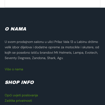
O NAMA
U svom prodajnom salonu u ulici Prilaz Vala 13 u Labinu držimo
velik izbor dijelova i dodatne opreme za motocikle i skutere, od
kojih se posebno ističu brandovi Mt Helmets, Lampa, Evotech,
Seventy Degrees, Zandona, Shark, Agv.
Više o nama
SHOP INFO
Opći uvjeti poslovanja
Zaštita privatnosti