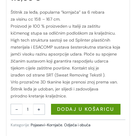
Štitnik za leđa, popularna “kornjača” sa 6 rebara
za visinu cc 158 – 167 cm.
Proizvod je 100 % proizveden u Italiji za zaštitu
kičmenog stupa sa odličnim podloškom za kralježnicu.
High tech struktura sastoji se od Splinter plastičnih
materijala i ESACOMP sustava šesterokutna stanica koja
jamči visoku razinu apsorpcije udara. Ploče su spojene
žičanim sustavom koji garantira raspodjelu udarca
tijekom cijele zaštitne površine. Kontakt sloj je
izrađen od strane SRT (Sweat Removing Tekstil ).
Vrlo prozračne 3D tkanine koje prenosi znoj prema van.
Štitnik leđa je udoban, jer slijedi i zadovoljava
prirodno kretanje kralježnice.
-
+
DODAJ U KOŠARICU
Kategorije:
Pojasevi-Kornjače
,
Odjeća i obuća