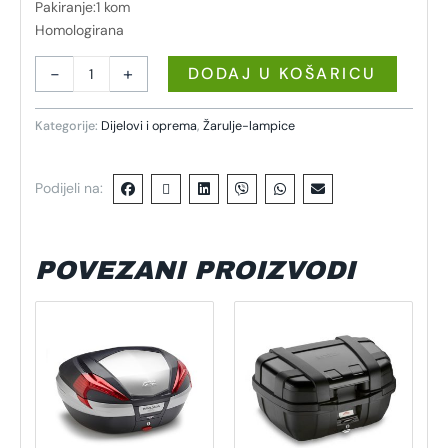
Pakiranje:1 kom
Homologirana
-
+
DODAJ U KOŠARICU
Kategorije:
Dijelovi i oprema
,
Žarulje-lampice
Podijeli na:
POVEZANI PROIZVODI