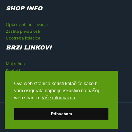
SHOP INFO
Opći uvjeti poslovanja
Zaštita privatnosti
Upotreba kolačića
BRZI LINKOVI
Moj račun
Kontakt
Košarica
Ova web stranica koristi kolačiće kako bi
Blagajna
vam osigurala najbolje iskustvo na našoj
web stranici.
Više informacija
Copyright © 2026 Lavado Moto Shop
Prihvaćam
dizajn by
Medialive