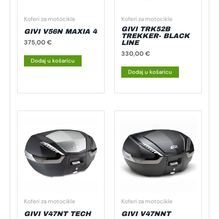
Koferi za motocikle
Koferi za motocikle
GIVI TRK52B
GIVI V56N MAXIA 4
TREKKER- BLACK
375,00
€
LINE
330,00
€
Dodaj u košaricu
Dodaj u košaricu
Koferi za motocikle
Koferi za motocikle
GIVI V47NT TECH
GIVI V47NNT