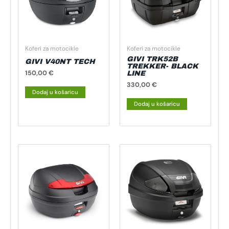
Koferi za motocikle
Koferi za motocikle
GIVI TRK52B
GIVI V40NT TECH
TREKKER- BLACK
150,00
€
LINE
330,00
€
Dodaj u košaricu
Dodaj u košaricu