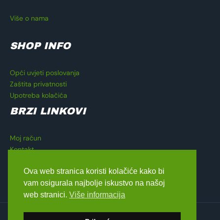
Više o nama
SHOP INFO
Opći uvjeti poslovanja
Zaštita privatnosti
Upotreba kolačića
BRZI LINKOVI
Moj račun
Kontakt
Košarica
Ova web stranica koristi kolačiće kako bi
Blagajna
vam osigurala najbolje iskustvo na našoj
web stranici.
Više informacija
Copyright © 2026 Lavado Moto Shop