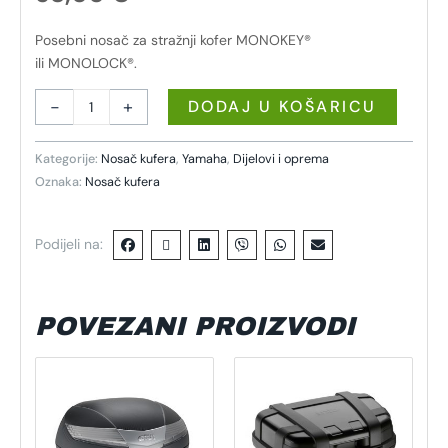
Posebni nosač za stražnji kofer MONOKEY®
ili MONOLOCK®.
-
+
DODAJ U KOŠARICU
Kategorije:
Nosač kufera
,
Yamaha
,
Dijelovi i oprema
Oznaka:
Nosač kufera
Podijeli na:
POVEZANI PROIZVODI