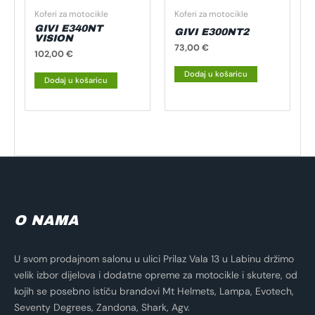
Koferi za motocikle
Koferi za motocikle
GIVI E340NT
GIVI E300NT2
VISION
73,00
€
102,00
€
Dodaj u košaricu
Dodaj u košaricu
O NAMA
U svom prodajnom salonu u ulici Prilaz Vala 13 u Labinu držimo
velik izbor dijelova i dodatne opreme za motocikle i skutere, od
kojih se posebno ističu brandovi Mt Helmets, Lampa, Evotech,
Seventy Degrees, Zandona, Shark, Agv.