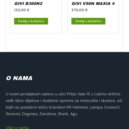
GIVI B360N2
GIVI V56N MAXIA 4
132,00
€
375,00
€
Dodaj u košaricu
Dodaj u košaricu
O NAMA
U svom prodajnom salonu u ulici Prilaz Vala 13 u Labinu držimo
velik izbor dijelova i dodatne opreme za motocikle i skutere, od
kojih se posebno ističu brandovi Mt Helmets, Lampa, Evotech,
Seventy Degrees, Zandona, Shark, Agv.
Više o nama