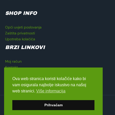
SHOP INFO
Opći uvjeti poslovanja
Zaštita privatnosti
Upotreba kolačića
BRZI LINKOVI
Moj račun
Kontakt
Košarica
Ova web stranica koristi kolačiće kako bi
Blagajna
vam osigurala najbolje iskustvo na našoj
web stranici.
Više informacija
Copyright © 2026 Lavado Moto Shop
Prihvaćam
dizajn by
Medialive