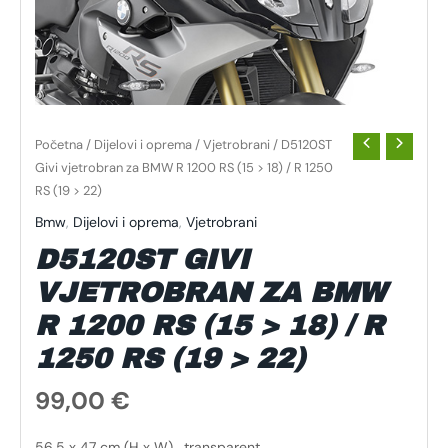
Početna
/
Dijelovi i oprema
/
Vjetrobrani
/ D5120ST
Givi vjetrobran za BMW R 1200 RS (15 > 18) / R 1250
RS (19 > 22)
Bmw
,
Dijelovi i oprema
,
Vjetrobrani
D5120ST GIVI
VJETROBRAN ZA BMW
R 1200 RS (15 > 18) / R
1250 RS (19 > 22)
99,00
€
56,5 x 47 cm (H x W) , transparent.