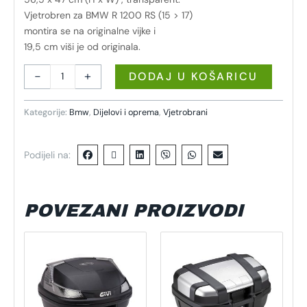
Vjetrobren za BMW R 1200 RS (15 > 17)
montira se na originalne vijke i
19,5 cm viši je od originala.
-
+
DODAJ U KOŠARICU
Kategorije:
Bmw
,
Dijelovi i oprema
,
Vjetrobrani
Podijeli na:
POVEZANI PROIZVODI