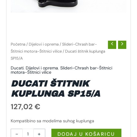
Početna
/
Dijelovi i oprema
/
Slideri-Chrash bar-
Štitnici motora-Štitnici vilice
/ Ducati štitnik kuplunga
SP15/A
Ducati
,
Dijelovi i oprema
,
Slideri-Chrash bar-Štitnici
motora-Štitnici vilice
DUCATI ŠTITNIK
KUPLUNGA SP15/A
127,02
€
Kompatibino sa modelima suhog kuplunga
-
+
DODAJ U KOŠARICU