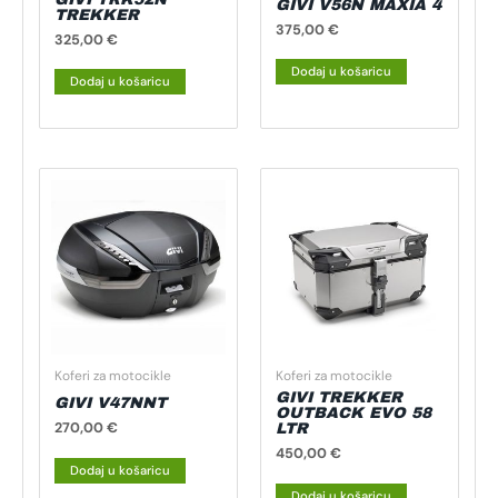
GIVI V56N MAXIA 4
TREKKER
375,00
€
325,00
€
Dodaj u košaricu
Dodaj u košaricu
Koferi za motocikle
Koferi za motocikle
GIVI TREKKER
GIVI V47NNT
OUTBACK EVO 58
270,00
€
LTR
450,00
€
Dodaj u košaricu
Dodaj u košaricu