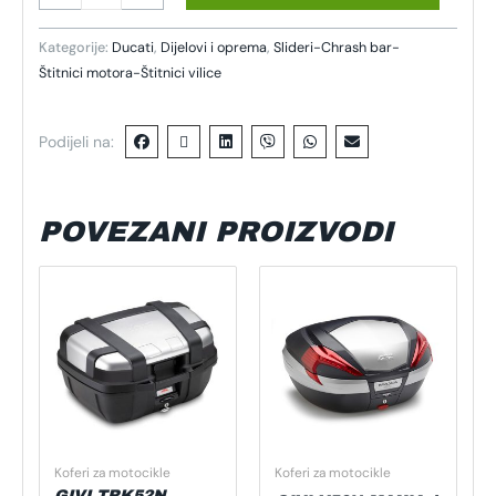
Kategorije:
Ducati
,
Dijelovi i oprema
,
Slideri-Chrash bar-
Štitnici motora-Štitnici vilice
Podijeli na:
POVEZANI PROIZVODI
Koferi za motocikle
Koferi za motocikle
GIVI TRK52N