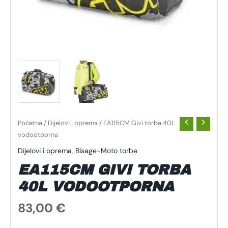
Početna
/
Dijelovi i oprema
/ EA115CM Givi torba 40L
vodootporna
Dijelovi i oprema
,
Bisage-Moto torbe
EA115CM GIVI TORBA
40L VODOOTPORNA
83,00
€