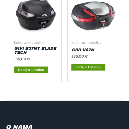
Koferi za motocikle
Koferi za motocikle
GIVI B37NT BLADE
GIVI V47N
TECH
285,00
€
135,00
€
Dodaj u košaricu
Dodaj u košaricu
O NAMA