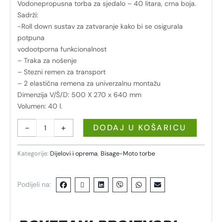
Vodonepropusna torba za sjedalo – 40 litara, crna boja.
Sadrži:
-Roll down sustav za zatvaranje kako bi se osigurala
potpuna
vodootporna funkcionalnost
– Traka za nošenje
– Stezni remen za transport
– 2 elastična remena za univerzalnu montažu
Dimenzija V/Š/D: 500 X 270 x 640 mm
Volumen: 40 l.
-
+
DODAJ U KOŠARICU
Kategorije:
Dijelovi i oprema
,
Bisage-Moto torbe
Podijeli na: