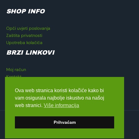
SHOP INFO
Opći uvjeti poslovanja
Zaštita privatnosti
Upotreba kolačića
BRZI LINKOVI
Moj račun
Kontakt
Košarica
Ova web stranica koristi kolačiće kako bi
Blagajna
vam osigurala najbolje iskustvo na našoj
web stranici.
Više informacija
Copyright © 2026 Lavado Moto Shop
Prihvaćam
dizajn by
Medialive