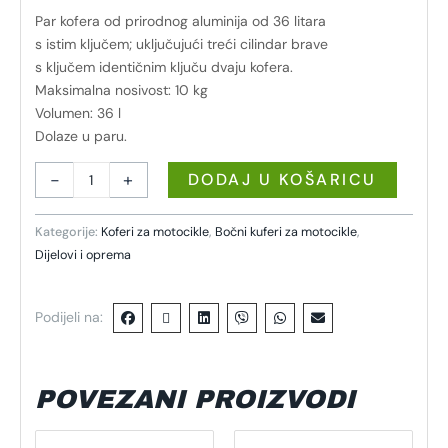
Par kofera od prirodnog aluminija od 36 litara
s istim ključem; uključujući treći cilindar brave
s ključem identičnim ključu dvaju kofera.
Maksimalna nosivost: 10 kg
Volumen: 36 l
Dolaze u paru.
-
+
DODAJ U KOŠARICU
Kategorije:
Koferi za motocikle
,
Bočni kuferi za motocikle
,
Dijelovi i oprema
Podijeli na:
POVEZANI PROIZVODI