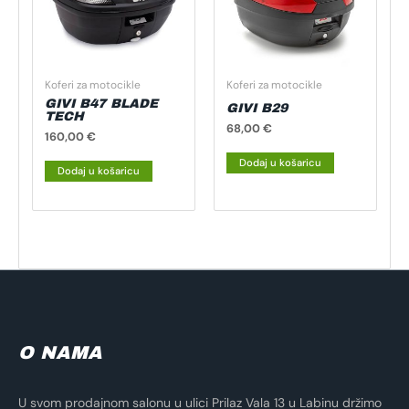
Koferi za motocikle
Koferi za motocikle
GIVI B47 BLADE
GIVI B29
TECH
68,00
€
160,00
€
Dodaj u košaricu
Dodaj u košaricu
O NAMA
U svom prodajnom salonu u ulici Prilaz Vala 13 u Labinu držimo