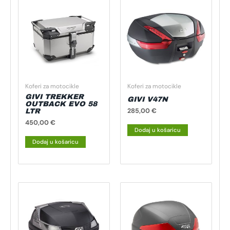
Koferi za motocikle
Koferi za motocikle
GIVI TREKKER
GIVI V47N
OUTBACK EVO 58
285,00
€
LTR
450,00
€
Dodaj u košaricu
Dodaj u košaricu