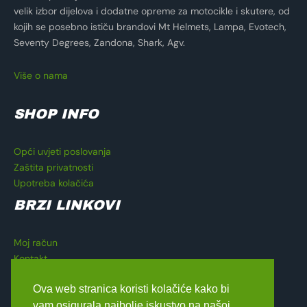
velik izbor dijelova i dodatne opreme za motocikle i skutere, od
kojih se posebno ističu brandovi Mt Helmets, Lampa, Evotech,
Seventy Degrees, Zandona, Shark, Agv.
Više o nama
SHOP INFO
Opći uvjeti poslovanja
Zaštita privatnosti
Upotreba kolačića
BRZI LINKOVI
Moj račun
Kontakt
Košarica
Ova web stranica koristi kolačiće kako bi
Blagajna
vam osigurala najbolje iskustvo na našoj