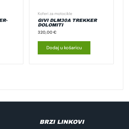
Koferi za motocikle
ER-
GIVI DLM30A TREKKER
DOLOMITI
320,00
€
Dodaj u košaricu
BRZI LINKOVI