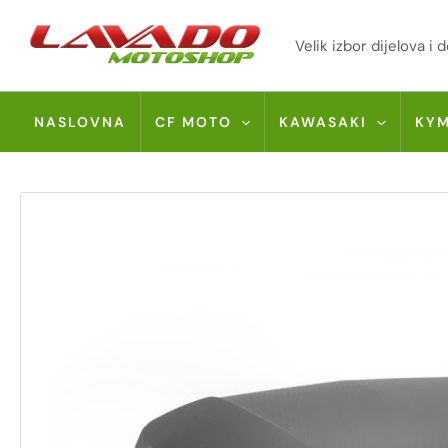
Skip
to
Velik izbor dijelova 
content
NASLOVNA
CF MOTO
KAWASAKI
KY