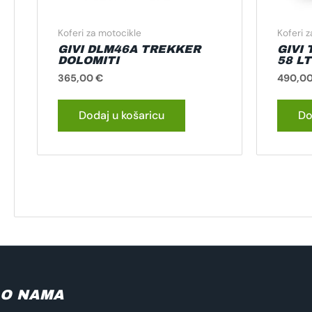
Koferi za motocikle
Koferi 
GIVI DLM46A TREKKER
GIVI
DOLOMITI
58 L
365,00
€
490,0
Dodaj u košaricu
Do
O NAMA