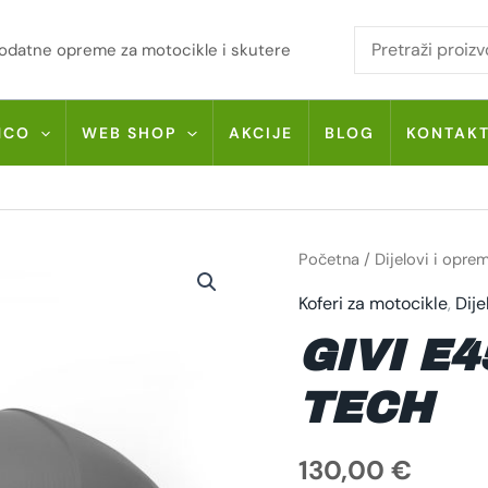
i dodatne opreme za motocikle i skutere
MCO
WEB SHOP
AKCIJE
BLOG
KONTAK
GIVI
Početna
/
Dijelovi i opre
E455
SIMPLY
Koferi za motocikle
,
Dije
IV
TECH
KOLIČINA
GIVI E4
TECH
130,00
€