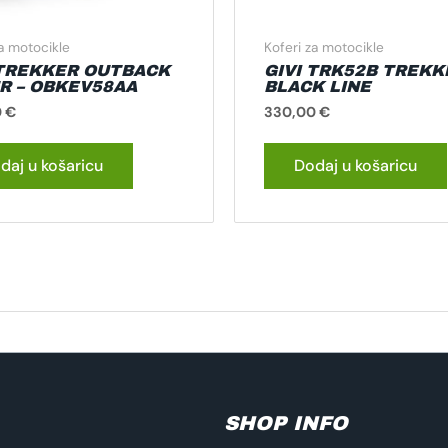
za motocikle
Koferi za motocikle
 TREKKER OUTBACK
GIVI TRK52B TREKK
TR – OBKEV58AA
BLACK LINE
0
€
330,00
€
daj u košaricu
Dodaj u košaricu
SHOP INFO