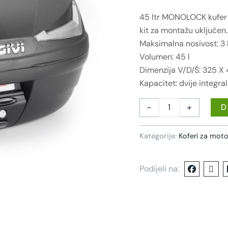
45 ltr MONOLOCK kufer s
kit za montažu uključen.
Maksimalna nosivost: 3 
Volumen: 45 l
Dimenzija V/D/Š: 325 X
Kapacitet: dvije integra
-
+
D
Kategorije:
Koferi za moto
Podijeli na: