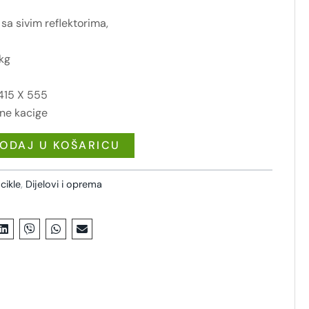
a sivim reflektorima,
kg
 415 X 555
lne kacige
ODAJ U KOŠARICU
cikle
,
Dijelovi i oprema