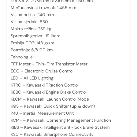
D x Š x V: 2.085 mm x 810 mm x 1.130 mm
Međuosovinski razmak: 1.455 mm
Visina od tla : 140 mm
Visina sjedala: 830
Mokra težina: 239 kg
Spremnik goriva : 19 litara
Emisija CO2: 148 g/km
Potrošnja: 5,7/100 km
Tehnologije:
TFT Meter – Thin-Film Transistor Meter
ECC – Electronic Cruise Control
LED – All LED Lighting
KTRC – Kawasaki TRaction Control
KEBC – Kawasaki Engine Brake Control
KLCM – Kawasaki Launch Control Mode
KQS – Kawasaki Quick Shifter (up & down)
IMU – Inertial Measurement Unit
KCMF – Kawasaki Cornering Management Function
KIBS – Kawasaki Intelligent anti-lock Brake System
KSC – Kawasaki Smartphone Connectivity