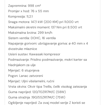
Zapremnina: 998 cm³
Promjer x hod: 76 x 55 mm
Kompresija: 11,2:1
Snaga motora: 147,1 kW (200 KM) pri 11.000 vrt
Maksimalni okretni moment: 137 Nm pri 8.500 vrt
Maksimalna brzina: 299 km/h
Sistem ventila: DOHC, 16 ventila
Napajanje gorivom: ubrizgavanje goriva: ø 40 mm x 4
dvostruke mlaznice
Usisni sustav: Kawasaki kompresor
Podmazivanje: Prisilno podmazivanje, mokri karter sa
hladnjakom za ulje
Mjenjač: 6 stupnjeva
Pogon: Lanac zatvoreni
Mjenjač: Uljni višelamelni, ručni
Vrsta okvira: Okvir tipa Trellis, čelik visokog zatezanja
Guma naprijed: 120/70ZR17M/C (58W)
Guma stražnja :190/55ZR17M/C (75W)
Ogibljenje naprijed: Za ovaj model serije Z koristi se