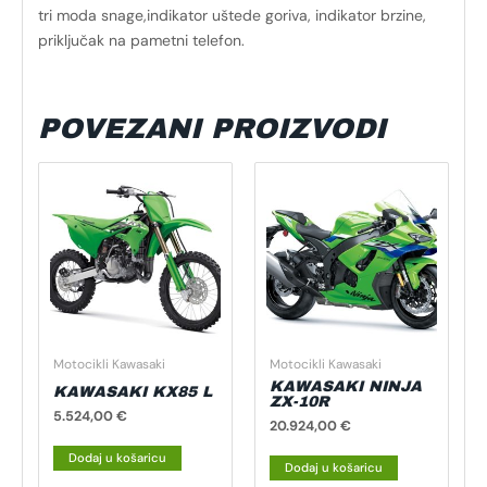
tri moda snage,indikator uštede goriva, indikator brzine,
priključak na pametni telefon.
POVEZANI PROIZVODI
Motocikli Kawasaki
Motocikli Kawasaki
KAWASAKI NINJA
KAWASAKI KX85 L
ZX-10R
5.524,00
€
20.924,00
€
Dodaj u košaricu
Dodaj u košaricu