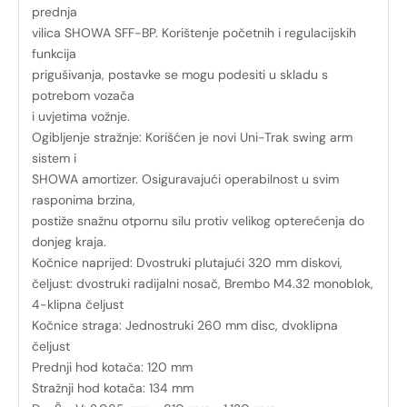
prednja
vilica SHOWA SFF-BP. Korištenje početnih i regulacijskih
funkcija
prigušivanja, postavke se mogu podesiti u skladu s
potrebom vozača
i uvjetima vožnje.
Ogibljenje stražnje: Korišćen je novi Uni-Trak swing arm
sistem i
SHOWA amortizer. Osiguravajući operabilnost u svim
rasponima brzina,
postiže snažnu otpornu silu protiv velikog opterećenja do
donjeg kraja.
Kočnice naprijed: Dvostruki plutajući 320 mm diskovi,
čeljust: dvostruki radijalni nosač, Brembo M4.32 monoblok,
4-klipna čeljust
Kočnice straga: Jednostruki 260 mm disc, dvoklipna
čeljust
Prednji hod kotača: 120 mm
Stražnji hod kotača: 134 mm