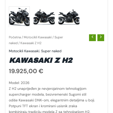
Početna
/
Motocikli Kawasaki
/
Super
naked
/ Kawasaki Z H2
Motocikli Kawasaki
,
Super naked
KAWASAKI Z H2
19.925,00
€
Model: 2026
Z H2 unaprijeđen je nevjerojatnom tehnologijom
supercharger modela, bezvremenski Sugomi stil
odiše Kawasaki DNK-om, elegantnim detaljima u boji.
Potpuni TFT ekran i kromirani usisnik zraka
kombiniraju tradiciju modela Z sa tehnologijom H2.