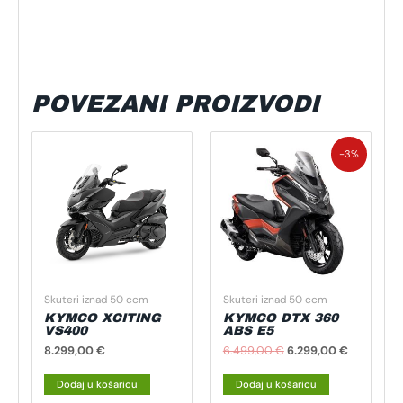
POVEZANI PROIZVODI
Izvorna
Trenutna
cijena
cijena
-3%
bila
je:
je:
6.299,00 
6.499,00 €.
Skuteri iznad 50 ccm
Skuteri iznad 50 ccm
KYMCO XCITING
KYMCO DTX 360
VS400
ABS E5
8.299,00
€
6.499,00
€
6.299,00
€
Dodaj u košaricu
Dodaj u košaricu