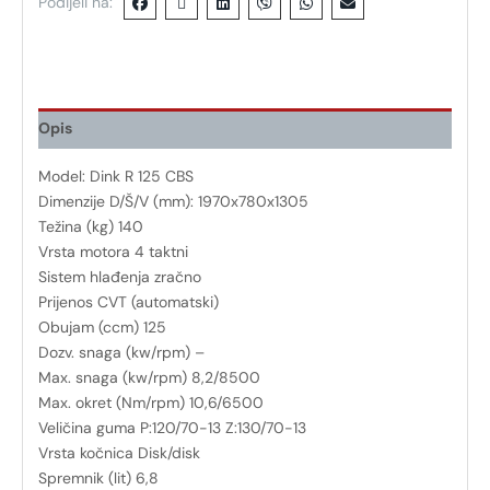
Podijeli na:
Opis
Model: Dink R 125 CBS
Dimenzije D/Š/V (mm): 1970x780x1305
Težina (kg) 140
Vrsta motora 4 taktni
Sistem hlađenja zračno
Prijenos CVT (automatski)
Obujam (ccm) 125
Dozv. snaga (kw/rpm) –
Max. snaga (kw/rpm) 8,2/8500
Max. okret (Nm/rpm) 10,6/6500
Veličina guma P:120/70-13 Z:130/70-13
Vrsta kočnica Disk/disk
Spremnik (lit) 6,8