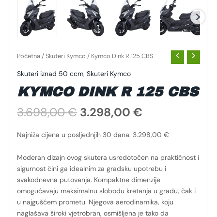
Početna
/
Skuteri Kymco
/ Kymco Dink R 125 CBS
Skuteri iznad 50 ccm
,
Skuteri Kymco
KYMCO DINK R 125 CBS
3.698,00
€
3.298,00
€
Najniža cijena u posljednjih 30 dana:
3.298,00
€
Moderan dizajn ovog skutera usredotočen na praktičnost i
sigurnost čini ga idealnim za gradsku upotrebu i
svakodnevna putovanja. Kompaktne dimenzije
omogućavaju maksimalnu slobodu kretanja u gradu, čak i
u najgušćem prometu. Njegova aerodinamika, koju
naglašava široki vjetrobran, osmišljena je tako da