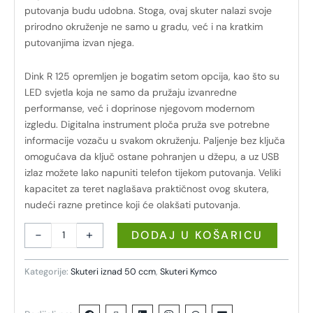
putovanja budu udobna. Stoga, ovaj skuter nalazi svoje
prirodno okruženje ne samo u gradu, već i na kratkim
putovanjima izvan njega.
Dink R 125 opremljen je bogatim setom opcija, kao što su
LED svjetla koja ne samo da pružaju izvanredne
performanse, već i doprinose njegovom modernom
izgledu. Digitalna instrument ploča pruža sve potrebne
informacije vozaču u svakom okruženju. Paljenje bez ključa
omogućava da ključ ostane pohranjen u džepu, a uz USB
izlaz možete lako napuniti telefon tijekom putovanja. Veliki
kapacitet za teret naglašava praktičnost ovog skutera,
nudeći razne pretince koji će olakšati putovanja.
-
+
DODAJ U KOŠARICU
Kategorije:
Skuteri iznad 50 ccm
,
Skuteri Kymco