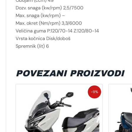
Obujam (ccm) 49
Dozv. snaga (kw/rpm) 2,5/7500
Max. snaga (kw/rpm) –
Max. okret (Nm/rpm) 3,3/6000
Veličina guma P:120/70-14 Z:120/80-14
Vrsta kočnica Disk/doboš
Spremnik (lit) 6
POVEZANI PROIZVODI
Izvorna
Trenutna
-9%
cijena
cijena
bila
je:
je:
4.998,00 €.
5.498,00 €.