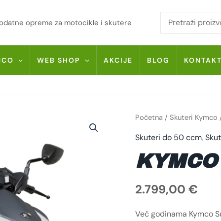
i dodatne opreme za motocikle i skutere
MCO
WEB SHOP
AKCIJE
BLOG
KONTAK
KYMCO
Početna
/
Skuteri Kymco
SUPER
8
Skuteri do 50 ccm
,
Skut
50
R
KOLIČINA
KYMCO 
2.799,00
€
Već godinama Kymco Sup