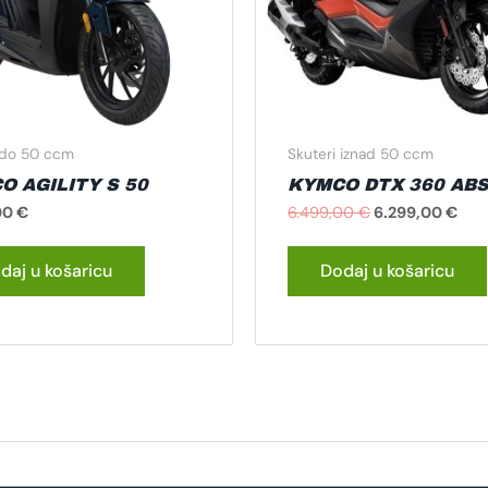
 do 50 ccm
Skuteri iznad 50 ccm
O AGILITY S 50
KYMCO DTX 360 ABS
00
€
6.499,00
€
6.299,00
€
daj u košaricu
Dodaj u košaricu