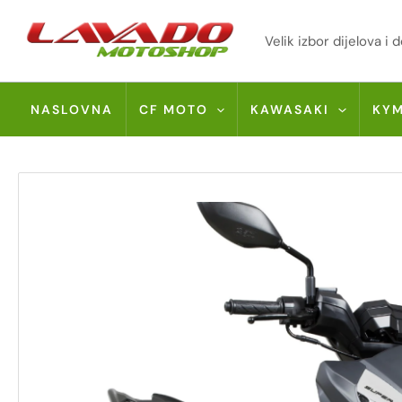
Skip
to
Velik izbor dijelova 
content
NASLOVNA
CF MOTO
KAWASAKI
KY