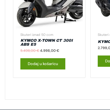
Skuteri iznad 50 ccm
Skuteri
KYMCO X-TOWN CT 300I
KYMC
ABS E5
2.799,
5.498,00
€
4.998,00
€
Do
Dodaj u košaricu