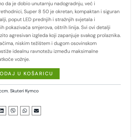
 da je dobio unutarnju nadogradnju, već i
prethodnici, Super 8 50 je okretan, kompaktan i siguran
lji, poput LED prednjih i stražnjih svjetala i
h pokazivača smjerova, oštrih linija. Svi ovi detalji
ito agresivan izgleda koji zapanjuje svakog prolaznika.
tačima, niskim težištem i dugom osovinskom
ostiže idealnu ravnotežu između maksimalne
atkoće vožnje.
ODAJ U KOŠARICU
 ccm
,
Skuteri Kymco