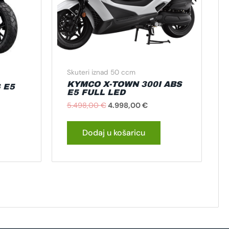
Skuteri iznad 50 ccm
KYMCO X-TOWN 300I ABS
 E5
E5 FULL LED
5.498,00
€
4.998,00
€
Dodaj u košaricu