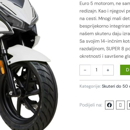
Euro 5 motorom, ne samo
redizajn. Kao i njegovi 
na cesti. Mnogi mali deta
besprijekorno integrirani
našem skuteru daju izraz
Sa svojim 14-inčnim ko
razdaljinom, SUPER 8 p
okretnosti i savršene gl
-
+
D
Kategorije:
Skuteri do 50
Podijeli na: