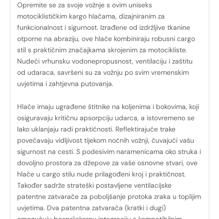
Opremite se za svoje vožnje s ovim uniseks
motociklističkim kargo hlačama, dizajniranim za
funkcionalnost i sigurnost. Izrađene od izdržljive tkanine
otporne na abraziju, ove hlače kombiniraju robusni cargo
stil s praktičnim značajkama skrojenim za motocikliste.
Nudeći vrhunsku vodonepropusnost, ventilaciju i zaštitu
od udaraca, savršeni su za vožnju po svim vremenskim
uvjetima i zahtjevna putovanja.
Hlače imaju ugrađene štitnike na koljenima i bokovima, koji
osiguravaju kritičnu apsorpciju udarca, a istovremeno se
lako uklanjaju radi praktičnosti. Reflektirajuće trake
povećavaju vidljivost tijekom noćnih vožnji, čuvajući vašu
sigurnost na cesti. S podesivim naramenicama oko struka i
dovoljno prostora za džepove za vaše osnovne stvari, ove
hlače u cargo stilu nude prilagođeni kroj i praktičnost.
Također sadrže strateški postavljene ventilacijske
patentne zatvarače za poboljšanje protoka zraka u toplijim
uvjetima. Dva patentna zatvarača (kratki i dugi)