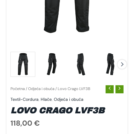
Početna
/
Odjeća i obuća
/ Lovo Crago LVF3B
Textil-Cordura
,
Hlače
,
Odjeća i obuća
LOVO CRAGO LVF3B
118,00
€