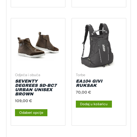
Ovaj
proizvod
ima
više
varijanti.
Opcije
se
mogu
Odjeća i obuća
Torbe
odabrati
SEVENTY
EA104 GIVI
na
DEGREES SD-BC7
RUKSAK
URBAN UNISEX
stranici
70,00
€
BROWN
proizvoda
109,00
€
Dodaj u košaricu
Odaberi opcije