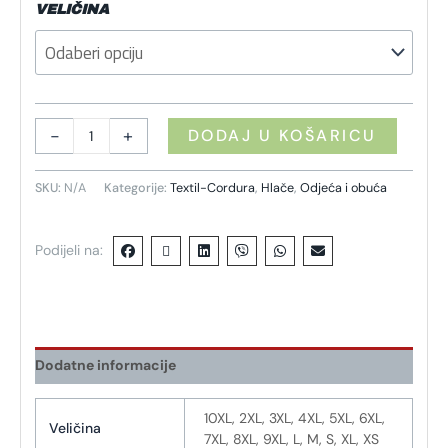
VELIČINA
-
+
DODAJ U KOŠARICU
SKU:
N/A
Kategorije:
Textil-Cordura
,
Hlače
,
Odjeća i obuća
Podijeli na:
Dodatne informacije
10XL, 2XL, 3XL, 4XL, 5XL, 6XL,
Veličina
7XL, 8XL, 9XL, L, M, S, XL, XS