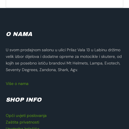
O NAMA
U svom prodajnom salonu u ulici Prilaz Vala 13 u Labinu držimo
velik izbor dijelova i dodatne opreme za motocikle i skutere, od
kojih se posebno ističu brandovi Mt Helmets, Lampa, Evotech,
Seventy Degrees, Zandona, Shark, Agv.
Više o nama
SHOP INFO
Opći uvjeti poslovanja
Zaštita privatnosti
Upotreba kolačića