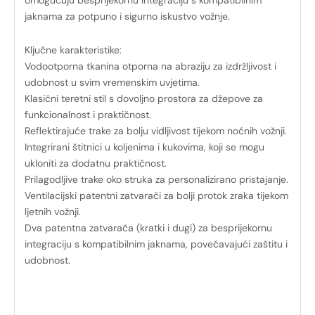
omogućuju besprijekornu integraciju s kompatibilnim
jaknama za potpuno i sigurno iskustvo vožnje.
Ključne karakteristike:
Vodootporna tkanina otporna na abraziju za izdržljivost i
udobnost u svim vremenskim uvjetima.
Klasični teretni stil s dovoljno prostora za džepove za
funkcionalnost i praktičnost.
Reflektirajuće trake za bolju vidljivost tijekom noćnih vožnji.
Integrirani štitnici u koljenima i kukovima, koji se mogu
ukloniti za dodatnu praktičnost.
Prilagodljive trake oko struka za personalizirano pristajanje.
Ventilacijski patentni zatvarači za bolji protok zraka tijekom
ljetnih vožnji.
Dva patentna zatvarača (kratki i dugi) za besprijekornu
integraciju s kompatibilnim jaknama, povećavajući zaštitu i
udobnost.