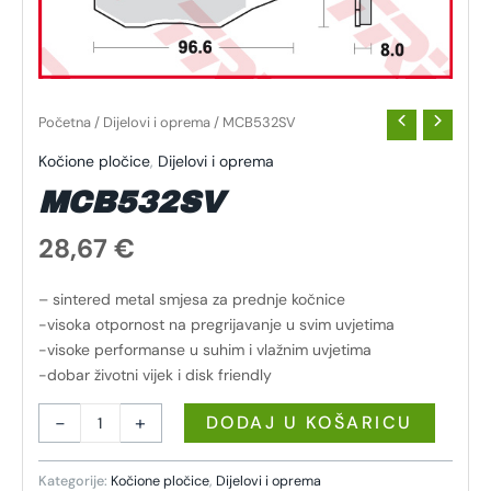
Početna
/
Dijelovi i oprema
/ MCB532SV
Kočione pločice
,
Dijelovi i oprema
MCB532SV
28,67
€
– sintered metal smjesa za prednje kočnice
-visoka otpornost na pregrijavanje u svim uvjetima
-visoke performanse u suhim i vlažnim uvjetima
-dobar životni vijek i disk friendly
-
+
DODAJ U KOŠARICU
Kategorije:
Kočione pločice
,
Dijelovi i oprema