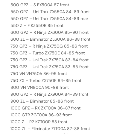
500 GPZ – S EX500A 87 front
550 GPZ – Uni Trak ZX550A 84-89 front
550 GPZ – Uni Trak ZX550A 84-89 rear
550 Z – F KZ550B 85 front
600 GPZ – R Ninja ZX600A 85-90 front
600 ZL – Eliminator ZL600A 86-88 front
750 GPZ – R Ninja ZX750G 85-86 front
750 GPZ – Turbo ZX750E 84-85 front
750 GPZ – Uni Trak ZX750A 83-84 front
750 GPZ – Uni Trak ZX750A 83-85 front
750 VN VN750A 86-95 front
750 ZX – Turbo ZX750E 84-85 front
800 VN VN800A 95-99 front
900 GPZ – R Ninja ZX900A 84-89 front
900 ZL – Eliminator 85-86 front
1000 GPZ – RX ZXT00A 86-87 front
1000 GTR ZGT00A 86-93 front
1000 Z – R2 KZT00R 83 front
1000 ZL – Eliminator ZLT00A 87-88 front