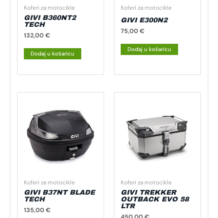
Koferi za motocikle
Koferi za motocikle
GIVI B360NT2
GIVI E300N2
TECH
75,00
€
132,00
€
Dodaj u košaricu
Dodaj u košaricu
Koferi za motocikle
Koferi za motocikle
GIVI B37NT BLADE
GIVI TREKKER
TECH
OUTBACK EVO 58
LTR
135,00
€
450,00
€