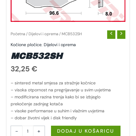
Početna
/
Dijelovi i oprema
/ MCB532SH
Kočione pločice
,
Dijelovi i oprema
MCB532SH
32,25
€
– sintered metal smjesa za stražnje kočnice
– visoka otpornost na pregrijavanje u svim uvjetima
– modificirana razina trenja kako bi se izbjeglo
prekočenje zadnjeg kotača
– visoke performanse u suhim i vlažnim uvjetima
– dobar životni vijek i disk friendly
-
+
DODAJ U KOŠARICU