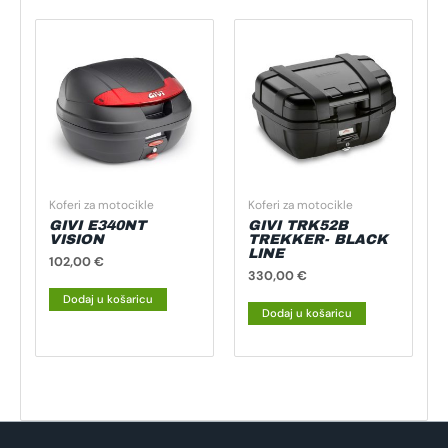
Koferi za motocikle
Koferi za motocikle
GIVI E340NT
GIVI TRK52B
VISION
TREKKER- BLACK
LINE
102,00
€
330,00
€
Dodaj u košaricu
Dodaj u košaricu