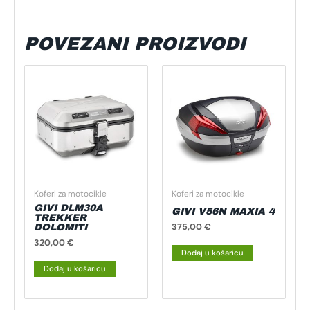
POVEZANI PROIZVODI
Koferi za motocikle
Koferi za motocikle
GIVI DLM30A
GIVI V56N MAXIA 4
TREKKER
375,00
€
DOLOMITI
320,00
€
Dodaj u košaricu
Dodaj u košaricu