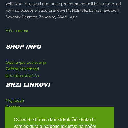
velik izbor dijelova i dodatne opreme za motocikle i skutere, od
kojih se posebno ističu brandovi Mt Helmets, Lampa, Evotech,
Seventy Degrees, Zandona, Shark, Agv.
Više o nama
SHOP INFO
Opći uvjeti poslovanja
Zaštita privatnosti
Upotreba kolačića
BRZI LINKOVI
Moj račun
Kontakt
Košarica
Ova web stranica koristi kolačiće kako bi
Blagajna
vam osigurala najbolje iskustvo na našoj