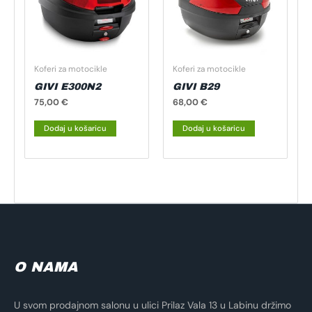
Koferi za motocikle
Koferi za motocikle
GIVI E300N2
GIVI B29
75,00
€
68,00
€
Dodaj u košaricu
Dodaj u košaricu
O NAMA
U svom prodajnom salonu u ulici Prilaz Vala 13 u Labinu držimo