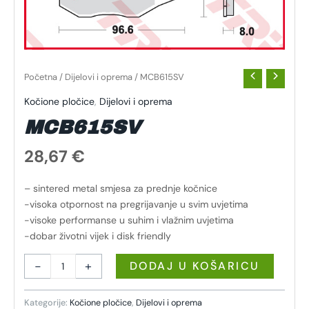
Početna
/
Dijelovi i oprema
/ MCB615SV
Kočione pločice
,
Dijelovi i oprema
MCB615SV
28,67
€
– sintered metal smjesa za prednje kočnice
-visoka otpornost na pregrijavanje u svim uvjetima
-visoke performanse u suhim i vlažnim uvjetima
-dobar životni vijek i disk friendly
-
+
DODAJ U KOŠARICU
Kategorije:
Kočione pločice
,
Dijelovi i oprema