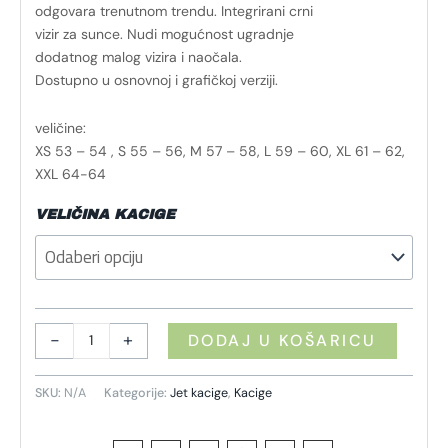
odgovara trenutnom trendu. Integrirani crni
vizir za sunce. Nudi mogućnost ugradnje
dodatnog malog vizira i naočala.
Dostupno u osnovnoj i grafičkoj verziji.
veličine:
XS 53 – 54 , S 55 – 56, M 57 – 58, L 59 – 60, XL 61 – 62,
XXL 64-64
VELIČINA KACIGE
-
+
DODAJ U KOŠARICU
SKU:
N/A
Kategorije:
Jet kacige
,
Kacige