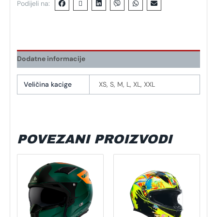
Podijeli na:
Dodatne informacije
Veličina kacige
XS, S, M, L, XL, XXL
POVEZANI PROIZVODI
Ovaj
Ovaj
proizvod
proizvod
ima
ima
više
više
varijanti.
varijanti.
Opcije
Opcije