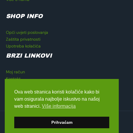
SHOP INFO
Opći uvjeti poslovanja
Zaštita privatnosti
Upotreba kolačića
BRZI LINKOVI
Moj račun
Kontakt
Košarica
Ova web stranica koristi kolačiće kako bi
Blagajna
vam osigurala najbolje iskustvo na našoj
web stranici.
Više informacija
Copyright © 2026 Lavado Moto Shop
Prihvaćam
dizajn by
Medialive