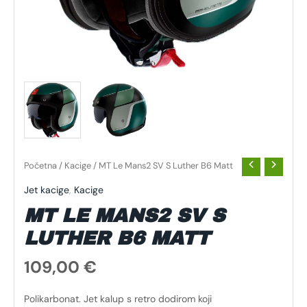
Početna
/
Kacige
/ MT Le Mans2 SV S Luther B6 Matt
Jet kacige
,
Kacige
MT LE MANS2 SV S
LUTHER B6 MATT
109,00
€
Polikarbonat. Jet kalup s retro dodirom koji