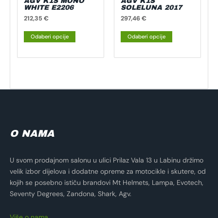
AGV K1S MONO
AGV K1S
na
na
WHITE E2206
SOLELUNA 2017
stranici
stranici
212,35
€
297,46
€
proizvoda
proizvoda
Odaberi opcije
Odaberi opcije
O NAMA
U svom prodajnom salonu u ulici Prilaz Vala 13 u Labinu držimo
velik izbor dijelova i dodatne opreme za motocikle i skutere, od
kojih se posebno ističu brandovi Mt Helmets, Lampa, Evotech,
Seventy Degrees, Zandona, Shark, Agv.
Više o nama