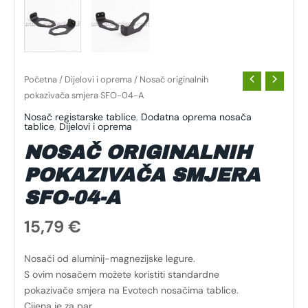
Početna
/
Dijelovi i oprema
/ Nosač originalnih
pokazivača smjera SFO-04-A
Nosač registarske tablice
,
Dodatna oprema nosača
tablice
,
Dijelovi i oprema
NOSAČ ORIGINALNIH
POKAZIVAČA SMJERA
SFO-04-A
15,79
€
Nosači od aluminij-magnezijske legure.
S ovim nosačem možete koristiti standardne
pokazivače smjera na Evotech nosačima tablice.
Cijena je za par.