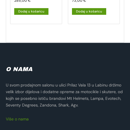
285,00
€
73,00
€
Dodaj u košaricu
Dodaj u košaricu
O NAMA
U svom prodajnom salonu u ulici Prilaz Vala 13 u Labinu držimo
velik izbor dijelova i dodatne opreme za motocikle i skutere, od
kojih se posebno ističu brandovi Mt Helmets, Lampa, Evotech,
Seventy Degrees, Zandona, Shark, Agv.
Više o nama