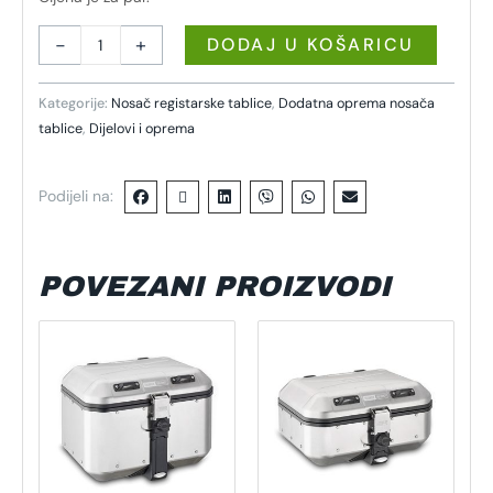
-
+
DODAJ U KOŠARICU
Kategorije:
Nosač registarske tablice
,
Dodatna oprema nosača
tablice
,
Dijelovi i oprema
Podijeli na:
POVEZANI PROIZVODI