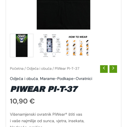
Početna
/
Odjeća i obuća
/ PiWear PI-T-37
Odjeća i obuća
,
Marame-Podkape-Ovratnici
PIWEAR PI-T-37
10,90
€
Višenamjenski ovratnik PiWear® štiti vas
i vaše najmilije od sunca, vjetra, insekata,