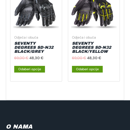
ima
ima
69,00 €.
69,00 €.
više
više
varijanti.
varijanti.
Opcije
Opcije
se
se
mogu
mogu
Odjeća i obuća
Odjeća i obuća
odabrati
odabrati
SEVENTY
SEVENTY
na
na
DEGREES SD-N32
DEGREES SD-N32
BLACK/GREY
BLACK/YELLOW
stranici
stranici
69,00
€
48,30
€
69,00
€
48,30
€
proizvoda
proizvoda
Odaberi opcije
Odaberi opcije
O NAMA