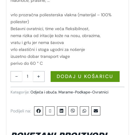
hladnoće, prašine, …
vrlo prozračna poliesterska vlakna (materijal – 100%
poliester)
Bešavni ovratnici, time veća fleksibilnost,
nema rizika od iritacije kože na nosu, obrazima,
vratu i grlu jer nema šavova
vrlo elastični i stoga ugodni za nošenje
izuzetno dobar transport vlage
perivo do 60 ° C
-
+
DODAJ U KOŠARICU
Kategorije:
Odjeća i obuća
,
Marame-Podkape-Ovratnici
Podijeli na: