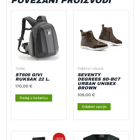
POVEZANI PROIZVODI
Ovaj
proizvod
ima
više
varijanti.
Opcije
se
mogu
Torbe
Odjeća i obuća
odabrati
ST606 GIVI
SEVENTY
na
RUKSAK 22 L.
DEGREES SD-BC7
URBAN UNISEX
stranici
170,00
€
BROWN
proizvoda
109,00
€
Dodaj u košaricu
Odaberi opcije
Izvorna
Trenutna
Ovaj
Ovaj
cijena
cijena
-30%