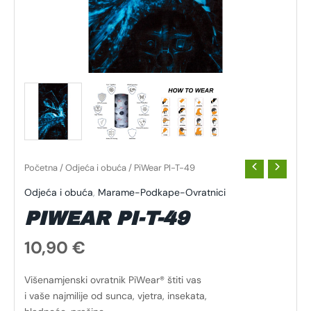
Početna
/
Odjeća i obuća
/ PiWear PI-T-49
Odjeća i obuća
,
Marame-Podkape-Ovratnici
PIWEAR PI-T-49
10,90
€
Višenamjenski ovratnik PiWear® štiti vas
i vaše najmilije od sunca, vjetra, insekata,