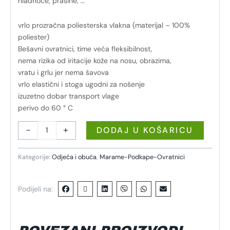
hladnoće, prašine, …
vrlo prozračna poliesterska vlakna (materijal – 100%
poliester)
Bešavni ovratnici, time veća fleksibilnost,
nema rizika od iritacije kože na nosu, obrazima,
vratu i grlu jer nema šavova
vrlo elastični i stoga ugodni za nošenje
izuzetno dobar transport vlage
perivo do 60 ° C
-
+
DODAJ U KOŠARICU
Kategorije:
Odjeća i obuća
,
Marame-Podkape-Ovratnici
Podijeli na: