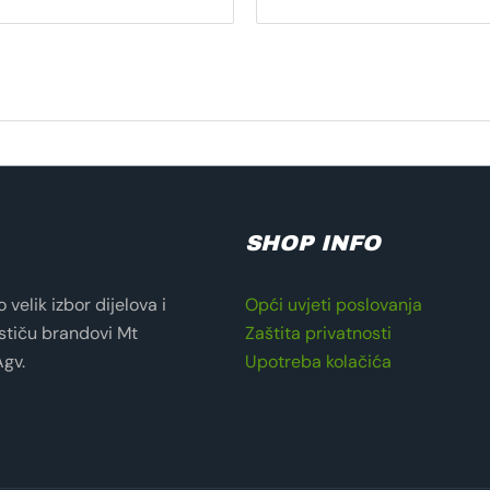
SHOP INFO
velik izbor dijelova i
Opći uvjeti poslovanja
stiču brandovi Mt
Zaštita privatnosti
Agv.
Upotreba kolačića