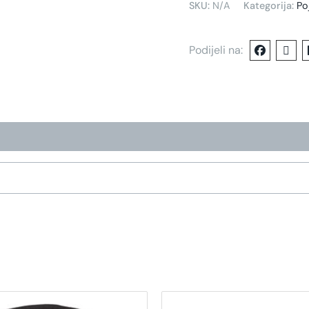
SKU:
N/A
Kategorija:
Po
Podijeli na:
Ovaj
O