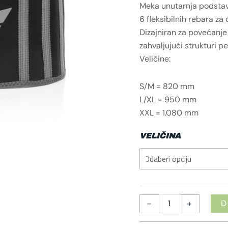
Meka unutarnja podstava
6 fleksibilnih rebara z
Dizajniran za povećanje
zahvaljujući strukturi 
Veličine:
S/M = 820 mm
L/XL = 950 mm
XXL = 1.080 mm
VELIČINA
-
+
D