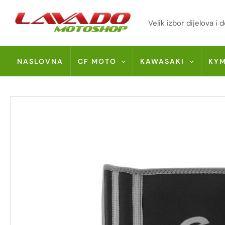
Skip
to
Velik izbor dijelova 
content
NASLOVNA
CF MOTO
KAWASAKI
KY