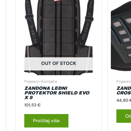
OUT OF STOCK
Pojasevi-Kornjače
Pojasev
ZANDONA LEĐNI
ZAND
PROTEKTOR SHIELD EVO
CROS
X 9
44,90
101,53
€
Od
Pročitaj više