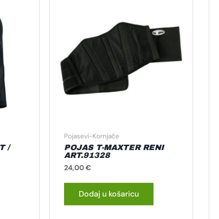
roizvod
ma
še
rijanti.
pcije
e
ogu
dabrati
a
ranici
roizvoda
Pojasevi-Kornjače
 /
POJAS T-MAXTER RENI
ART.91328
24,00
€
Dodaj u košaricu