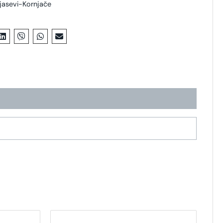
jasevi-Kornjače
vaj