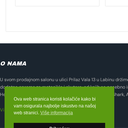
O NAMA
U svom prodajnom salonu u ulici Prilaz Vala 13 u Labinu držimo 
dodatne opreme za motocikle i skutere, od kojih se posebno i
Helmets, Lampa, Evotech, Seventy Degrees, Zandona, Shark, 
Ova web stranica koristi kolačiće kako bi
vam osigurala najbolje iskustvo na našoj
Više o nama
web stranici.
Više informacija