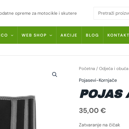
i dodatne opreme za motocikle i skutere
MCO
WEB SHOP
AKCIJE
BLOG
KONTAK
POJAS
Početna
/
Odjeća i obuća
ACERBIS
K-
Pojasevi-Kornjače
BELT
KOLIČINA
POJAS 
35,00
€
Zatvaranje na čičak