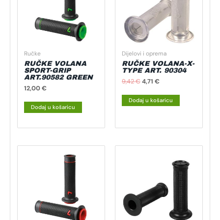
Ručke
Dijelovi i oprema
RUČKE VOLANA
RUČKE VOLANA-X-
SPORT-GRIP
TYPE ART. 90304
ART.90582 GREEN
9,42
€
4,71
€
12,00
€
Dodaj u košaricu
Dodaj u košaricu