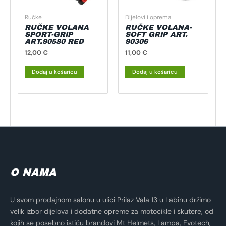
Ručke
Dijelovi i oprema
RUČKE VOLANA
RUČKE VOLANA-
SPORT-GRIP
SOFT GRIP ART.
ART.90580 RED
90306
12,00
€
11,00
€
Dodaj u košaricu
Dodaj u košaricu
O NAMA
U svom prodajnom salonu u ulici Prilaz Vala 13 u Labinu držimo
velik izbor dijelova i dodatne opreme za motocikle i skutere, od
kojih se posebno ističu brandovi Mt Helmets, Lampa, Evotech,