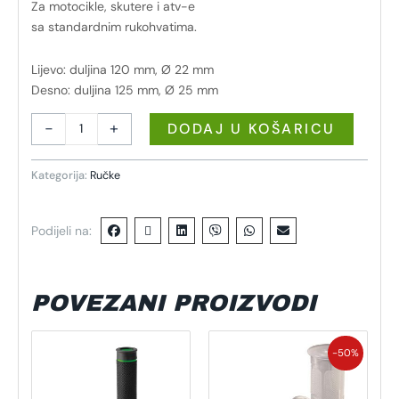
Za motocikle, skutere i atv-e
sa standardnim rukohvatima.
Lijevo: duljina 120 mm, Ø 22 mm
Desno: duljina 125 mm, Ø 25 mm
-
+
DODAJ U KOŠARICU
Kategorija:
Ručke
Podijeli na:
POVEZANI PROIZVODI
Izvorna
Trenutna
cijena
cijena
-50%
bila
je:
je:
4,71 €.
9,42 €.