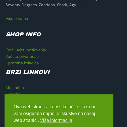
Seventy Degrees, Zandona, Shark, Agv.
Više o nama
SHOP INFO
Opći uvjeti poslovanja
Zaštita privatnosti
Upotreba kolačića
BRZI LINKOVI
Moj račun
Kontakt
Košarica
Ova web stranica koristi kolačiće kako bi
Blagajna
vam osigurala najbolje iskustvo na našoj
web stranici.
Više informacija