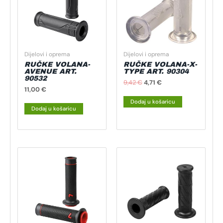
Dijelovi i oprema
Dijelovi i oprema
RUČKE VOLANA-
RUČKE VOLANA-X-
AVENUE ART.
TYPE ART. 90304
90532
9,42
€
4,71
€
11,00
€
Dodaj u košaricu
Dodaj u košaricu