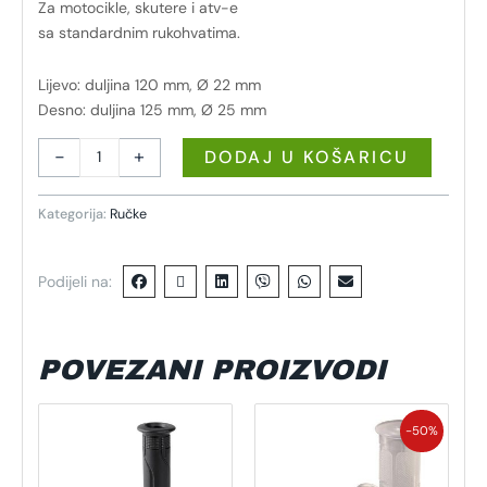
Za motocikle, skutere i atv-e
sa standardnim rukohvatima.
Lijevo: duljina 120 mm, Ø 22 mm
Desno: duljina 125 mm, Ø 25 mm
-
+
DODAJ U KOŠARICU
Kategorija:
Ručke
Podijeli na:
POVEZANI PROIZVODI
Izvorna
Trenutna
cijena
cijena
-50%
bila
je:
je:
4,71 €.
9,42 €.