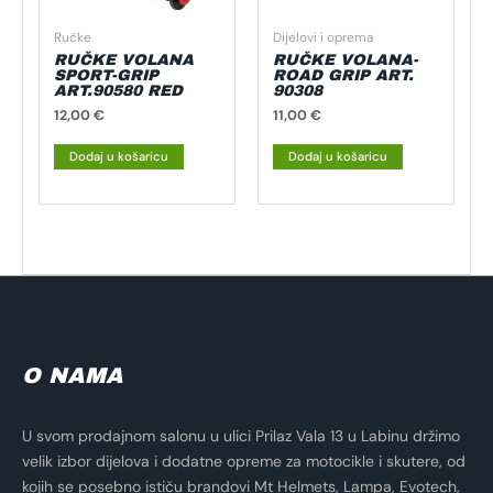
Ručke
Dijelovi i oprema
RUČKE VOLANA
RUČKE VOLANA-
SPORT-GRIP
ROAD GRIP ART.
ART.90580 RED
90308
12,00
€
11,00
€
Dodaj u košaricu
Dodaj u košaricu
O NAMA
U svom prodajnom salonu u ulici Prilaz Vala 13 u Labinu držimo
velik izbor dijelova i dodatne opreme za motocikle i skutere, od
kojih se posebno ističu brandovi Mt Helmets, Lampa, Evotech,