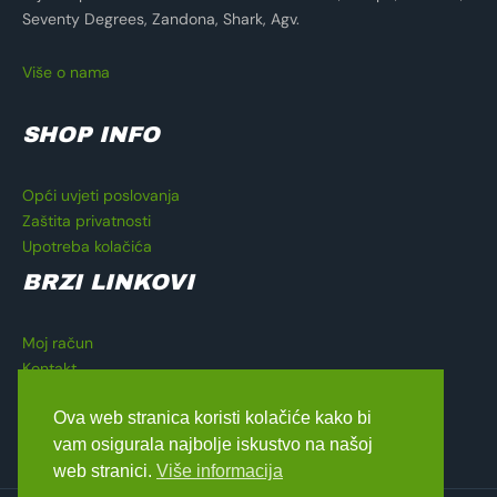
Seventy Degrees, Zandona, Shark, Agv.
Više o nama
SHOP INFO
Opći uvjeti poslovanja
Zaštita privatnosti
Upotreba kolačića
BRZI LINKOVI
Moj račun
Kontakt
Košarica
Ova web stranica koristi kolačiće kako bi
Blagajna
vam osigurala najbolje iskustvo na našoj
web stranici.
Više informacija