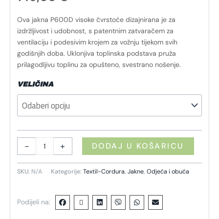
Ova jakna P600D visoke čvrstoće dizajnirana je za
izdržljivost i udobnost, s patentnim zatvaračem za
ventilaciju i podesivim krojem za vožnju tijekom svih
godišnjih doba. Uklonjiva toplinska podstava pruža
prilagodljivu toplinu za opušteno, svestrano nošenje.
VELIČINA
-
+
DODAJ U KOŠARICU
SKU:
N/A
Kategorije:
Textil-Cordura
,
Jakne
,
Odjeća i obuća
Podijeli na: