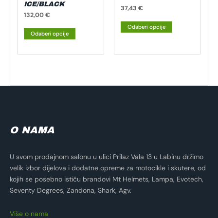
ICE/BLACK
stranici
stranici
37,43
€
132,00
€
proizvoda
proizvoda
Odaberi opcije
Odaberi opcije
O NAMA
U svom prodajnom salonu u ulici Prilaz Vala 13 u Labinu držimo
velik izbor dijelova i dodatne opreme za motocikle i skutere, od
kojih se posebno ističu brandovi Mt Helmets, Lampa, Evotech,
Seventy Degrees, Zandona, Shark, Agv.
Više o nama