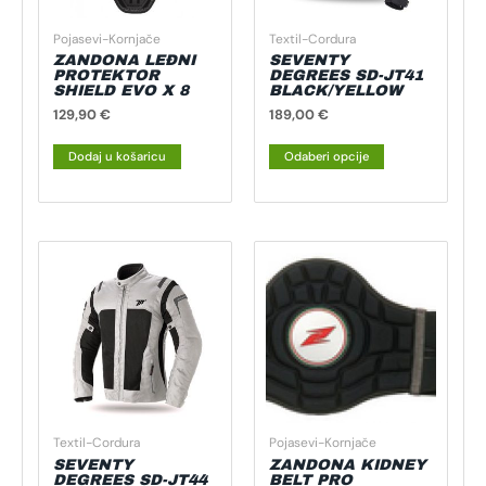
mogu
Pojasevi-Kornjače
Textil-Cordura
odabrati
ZANDONA LEĐNI
SEVENTY
na
PROTEKTOR
DEGREES SD-JT41
SHIELD EVO X 8
BLACK/YELLOW
stranici
129,90
€
189,00
€
proizvoda
Dodaj u košaricu
Odaberi opcije
Ovaj
Ovaj
proizvod
proizvod
ima
ima
više
više
varijanti.
varijanti.
Opcije
Opcije
se
se
mogu
mogu
Textil-Cordura
Pojasevi-Kornjače
odabrati
odabrati
SEVENTY
ZANDONA KIDNEY
na
na
DEGREES SD-JT44
BELT PRO