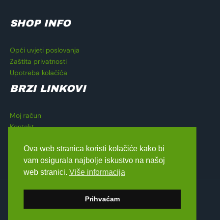
SHOP INFO
Opći uvjeti poslovanja
Zaštita privatnosti
Upotreba kolačića
BRZI LINKOVI
Moj račun
Kontakt
Košarica
Ova web stranica koristi kolačiće kako bi
Blagajna
vam osigurala najbolje iskustvo na našoj
web stranici.
Više informacija
Copyright © 2026 Lavado Moto Shop
Prihvaćam
dizajn by
Medialive