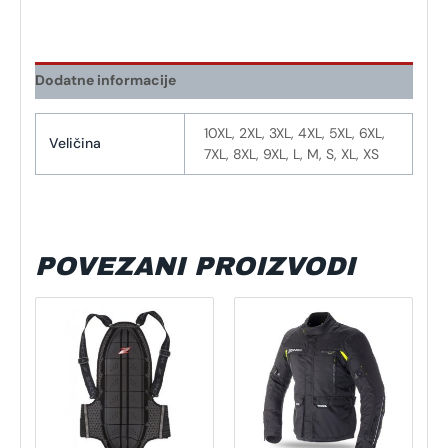
Dodatne informacije
10XL, 2XL, 3XL, 4XL, 5XL, 6XL,
Veličina
7XL, 8XL, 9XL, L, M, S, XL, XS
POVEZANI PROIZVODI
Ovaj
proizvod
ima
više
varijanti.
Opcije
se