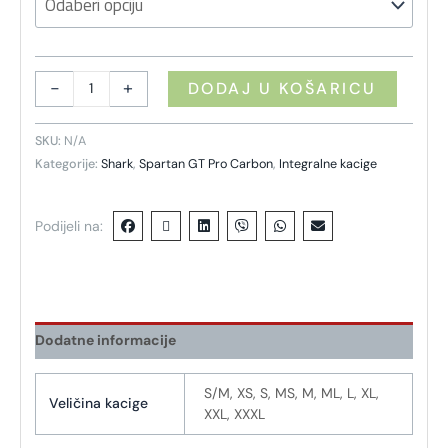
-
+
DODAJ U KOŠARICU
SKU:
N/A
Kategorije:
Shark
,
Spartan GT Pro Carbon
,
Integralne kacige
Podijeli na:
Dodatne informacije
S/M, XS, S, MS, M, ML, L, XL,
Veličina kacige
XXL, XXXL