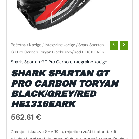
Početna
/
Kacige
/
Integralne kacige
/ Shark Spartan
GT Pro Carbon Toryan Black/Grey/Red HE1316EARK
Shark
,
Spartan GT Pro Carbon
,
Integralne kacige
SHARK SPARTAN GT
PRO CARBON TORYAN
BLACK/GREY/RED
HE1316EARK
562,61
€
Znanje i iskustvo SHARK-a, mjerilo u zaštiti, standardi
dizajna i proizvodnje omogućuju da premaše ograničenja u