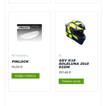
Ovaj
proizvod
ima
više
varijanti.
Opcije
se
mogu
MT Helmets
K1
odabrati
AGV K1S
PINLOCK
na
SOLELUNA 2018
19,00
€
E2206
stranici
297,46
€
proizvoda
Dodaj u košaricu
Odaberi opcije