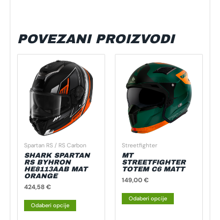
POVEZANI PROIZVODI
Ovaj
Ovaj
proizvod
proizvod
ima
ima
više
više
varijanti.
varijanti.
Opcije
Opcije
se
se
mogu
mogu
Spartan RS / RS Carbon
Streetfighter
odabrati
odabrati
SHARK SPARTAN
MT
na
na
RS BYHRON
STREETFIGHTER
HE8113AAB MAT
TOTEM C6 MATT
stranici
stranici
ORANGE
149,00
€
proizvoda
proizvoda
424,58
€
Odaberi opcije
Odaberi opcije