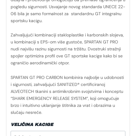
pogledu sigurnosti. Usvajanje novog standarda UNECE 22-
06 bila je samo formalnost za standardnu ​​GT integralnu
sportsku kacigu.
Zahvaljujući kombinaciji stakloplastike i karbonskih slojeva,
u kombinaciji s EPS-om više gustoće, SPARTAN GT PRO
nudi najvišu razinu sigurnosti na tržištu. Dvostruki stražnji
spojler optimizira profil ove GT sportske kacige kako bi se
ograničio aerodinamički otpor.
SPARTAN GT PRO CARBON kombinira najbolje u udobnosti
i sigurnosti, zahvaljujući SANITIZED® certificiranoj
ALVEOTECH tkanini s antimikrobnim svojstvima i konceptu
“SHARK EMERGENCY RELEASE SYSTEM”, koji omogućuje
brzo i intuitivno uklanjanje štitnika za vrat i obrazima u
slučaju nesreće.
VELIČINA KACIGE