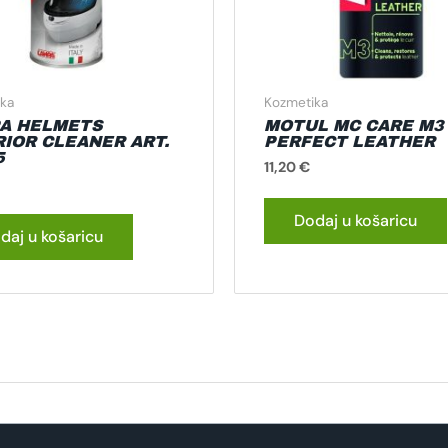
ka
Kozmetika
A HELMETS
MOTUL MC CARE M3
RIOR CLEANER ART.
PERFECT LEATHER
5
11,20
€
Dodaj u košaricu
daj u košaricu