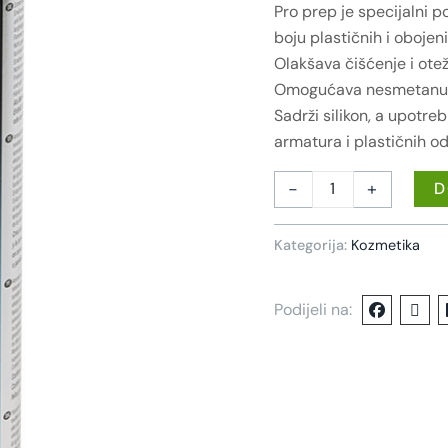
Pro prep je specijalni p
boju plastičnih i obojen
Olakšava čišćenje i ote
Omogućava nesmetanu fu
Sadrži silikon, a upotreb
armatura i plastičnih od
-
+
D
Kategorija:
Kozmetika
Podijeli na: