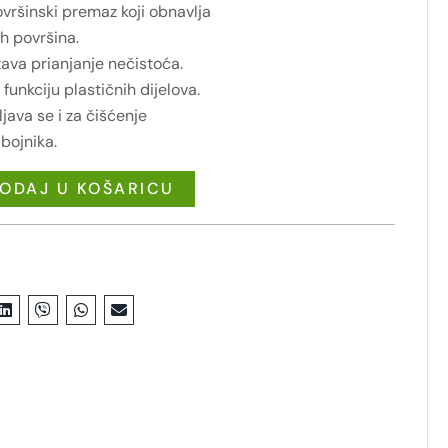
ovršinski premaz koji obnavlja
ih površina.
žava prianjanje nečistoća.
nkciju plastičnih dijelova.
ljava se i za čišćenje
bojnika.
ODAJ U KOŠARICU