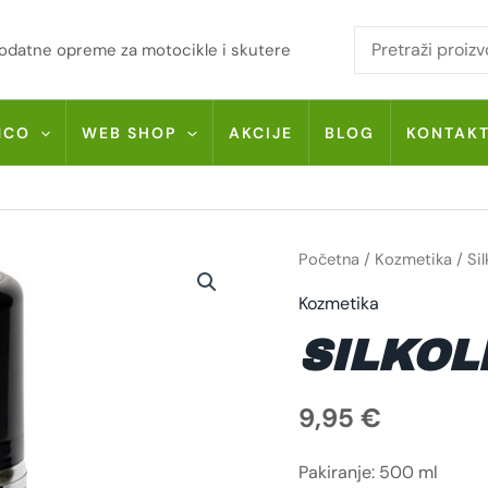
i dodatne opreme za motocikle i skutere
MCO
WEB SHOP
AKCIJE
BLOG
KONTAK
SILKOLENE
Početna
/
Kozmetika
/ Si
PRO
PREP
Kozmetika
KOLIČINA
SILKOL
9,95
€
Pakiranje: 500 ml