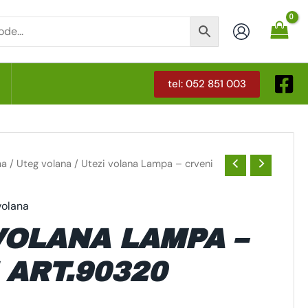
tel: 052 851 003
T
ma
/
Uteg volana
/ Utezi volana Lampa – crveni
volana
VOLANA LAMPA –
 ART.90320