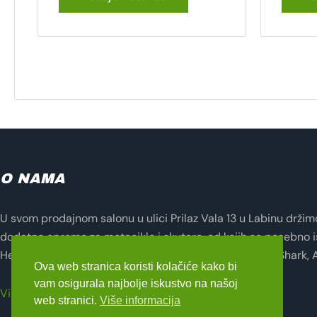
O NAMA
U svom prodajnom salonu u ulici Prilaz Vala 13 u Labinu držimo 
dodatne opreme za motocikle i skutere, od kojih se posebno i
Helmets, Lampa, Evotech, Seventy Degrees, Zandona, Shark, 
Ova web stranica koristi kolačiće kako bi
vam osigurala najbolje iskustvo na našoj
Više o nama
web stranici.
Više informacija