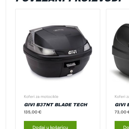
Koferi za motocikle
Koferi 
GIVI B37NT BLADE TECH
GIVI
135,00
€
73,00
Dodaj u košaricu
Do