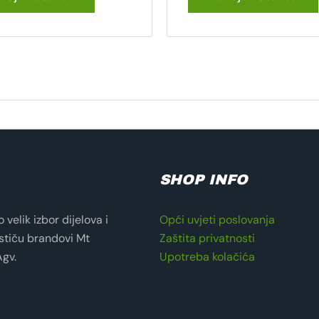
SHOP INFO
velik izbor dijelova i
Opći uvjeti poslovanja
stiču brandovi Mt
Zaštita privatnosti
Agv.
Upotreba kolačića