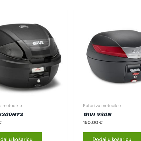
za motocikle
Koferi za motocikle
 E300NT2
GIVI V40N
€
150,00
€
daj u košaricu
Dodaj u košaricu