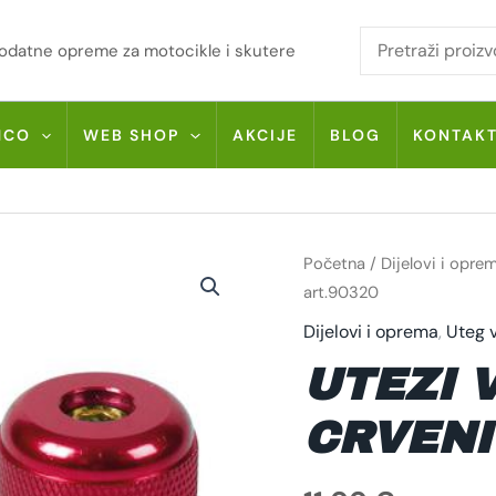
i dodatne opreme za motocikle i skutere
MCO
WEB SHOP
AKCIJE
BLOG
KONTAK
UTEZI
Početna
/
Dijelovi i opre
VOLANA
LAMPA
art.90320
-
CRVENI
Dijelovi i oprema
,
Uteg 
ART.90320
KOLIČINA
UTEZI 
CRVENI