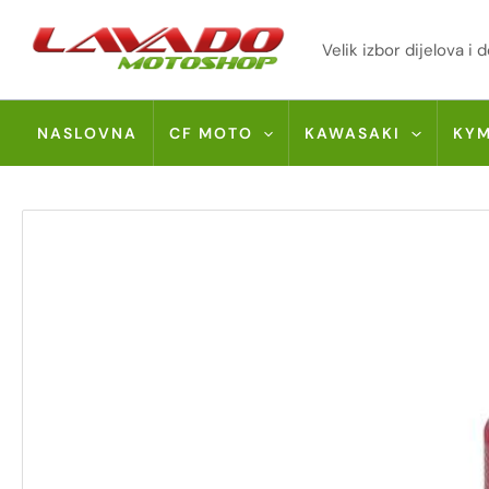
Skip
to
Velik izbor dijelova 
content
NASLOVNA
CF MOTO
KAWASAKI
KY