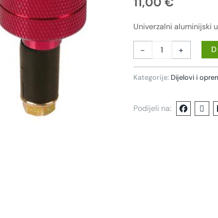
11,00
€
Univerzalni aluminijski 
-
+
D
Kategorije:
Dijelovi i opr
Podijeli na: