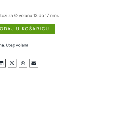
utezi za Ø volana 13 do 17 mm.
ODAJ U KOŠARICU
ema
,
Uteg volana