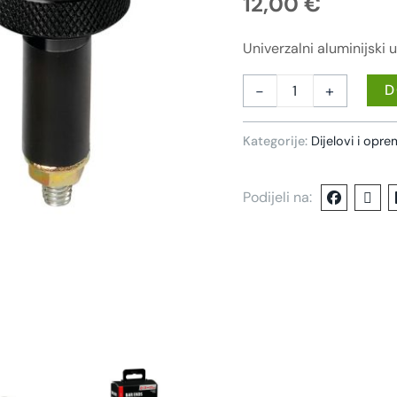
12,00
€
Univerzalni aluminijski 
-
+
D
Kategorije:
Dijelovi i opr
Podijeli na: