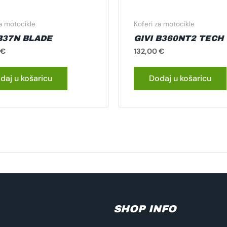
za motocikle
Koferi za motocikle
 B37N BLADE
GIVI B360NT2 TECH
€
132,00
€
daj u košaricu
Dodaj u košaricu
SHOP INFO