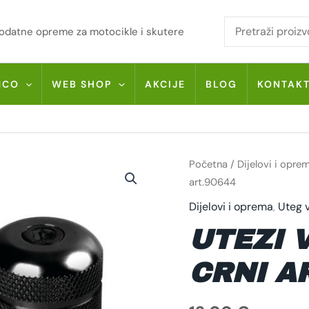
i dodatne opreme za motocikle i skutere
MCO
WEB SHOP
AKCIJE
BLOG
KONTAK
UTEZI
Početna
/
Dijelovi i opre
VOLANA
LAMPA
art.90644
-
CRNI
Dijelovi i oprema
,
Uteg 
ART.90644
KOLIČINA
UTEZI 
CRNI A