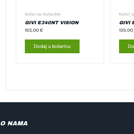
Koferi za motocikle
Koferi 
GIVI E340NT VISION
GIVI
102,00
€
135,00
Dodaj u košaricu
Do
O NAMA