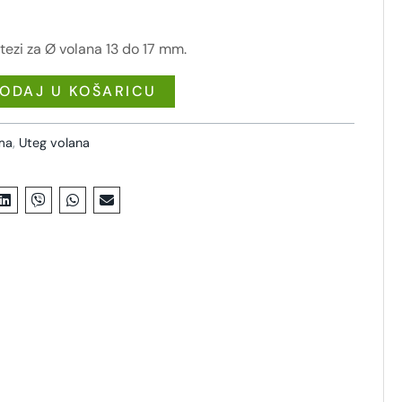
utezi za Ø volana 13 do 17 mm.
ODAJ U KOŠARICU
ema
,
Uteg volana