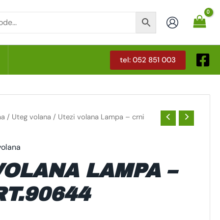
tel: 052 851 003
T
ma
/
Uteg volana
/ Utezi volana Lampa – crni
volana
VOLANA LAMPA –
RT.90644