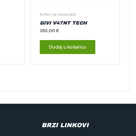
Koferi za motocikle
GIVI V47NT TECH
285,00
€
Dodaj u košaricu
BRZI LINKOVI