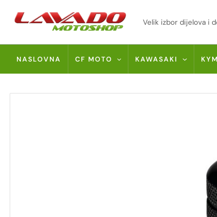
Skip
to
Velik izbor dijelova 
content
NASLOVNA
CF MOTO
KAWASAKI
KY