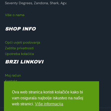
Seventy Degrees, Zandona, Shark, Agv.
Više o nama
SHOP INFO
Opći uvjeti poslovanja
Zaštita privatnosti
Upotreba kolačića
BRZI LINKOVI
Moj račun
Kontakt
Košarica
Ova web stranica koristi kolačiće kako bi
Blagajna
vam osigurala najbolje iskustvo na našoj
web stranici.
Više informacija