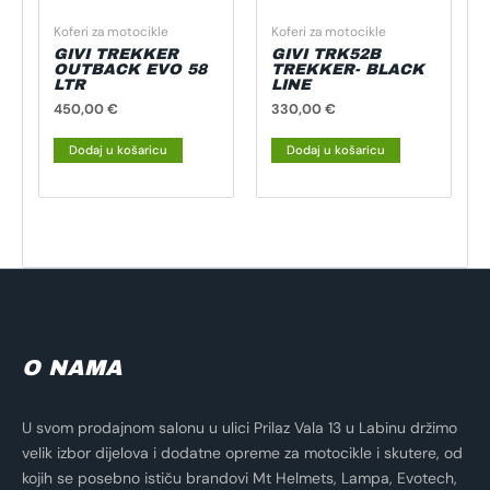
Koferi za motocikle
Koferi za motocikle
GIVI TREKKER
GIVI TRK52B
OUTBACK EVO 58
TREKKER- BLACK
LTR
LINE
450,00
€
330,00
€
Dodaj u košaricu
Dodaj u košaricu
O NAMA
U svom prodajnom salonu u ulici Prilaz Vala 13 u Labinu držimo
velik izbor dijelova i dodatne opreme za motocikle i skutere, od
kojih se posebno ističu brandovi Mt Helmets, Lampa, Evotech,