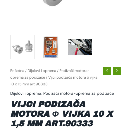
Početna
/
Dijelovi i oprema
/
Podizači motora-
oprema za podizače
/ Vijci podizača motora ϕ vijka
10 x 1,5 mm art.90333
Dijelovi i oprema
,
Podizači motora-oprema za podizače
VIJCI PODIZAČA
MOTORA Φ VIJKA 10 X
1,5 MM ART.90333