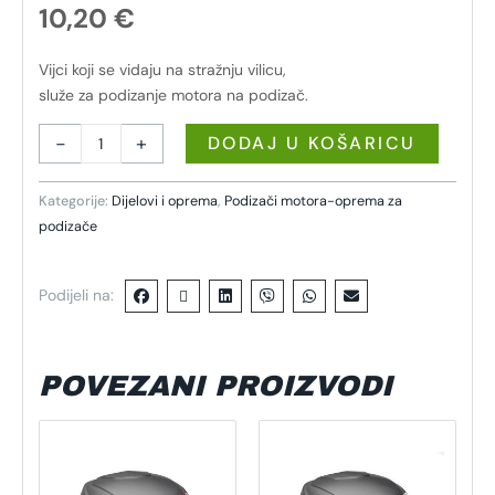
10,20
€
Vijci koji se vidaju na stražnju vilicu,
služe za podizanje motora na podizač.
-
+
DODAJ U KOŠARICU
Kategorije:
Dijelovi i oprema
,
Podizači motora-oprema za
podizače
Podijeli na:
POVEZANI PROIZVODI