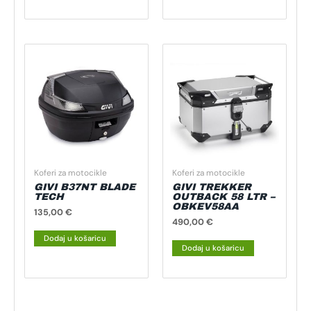
Koferi za motocikle
Koferi za motocikle
GIVI B37NT BLADE
GIVI TREKKER
TECH
OUTBACK 58 LTR –
OBKEV58AA
135,00
€
490,00
€
Dodaj u košaricu
Dodaj u košaricu