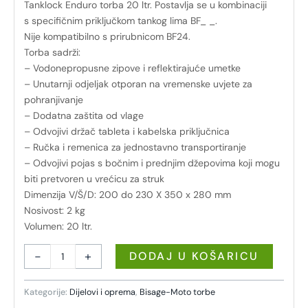
Tanklock Enduro torba 20 ltr. Postavlja se u kombinaciji
s specifičnim priključkom tankog lima BF_ _.
Nije kompatibilno s prirubnicom BF24.
Torba sadrži:
– Vodonepropusne zipove i reflektirajuće umetke
– Unutarnji odjeljak otporan na vremenske uvjete za
pohranjivanje
– Dodatna zaštita od vlage
– Odvojivi držač tableta i kabelska priključnica
– Ručka i remenica za jednostavno transportiranje
– Odvojivi pojas s bočnim i prednjim džepovima koji mogu
biti pretvoren u vrećicu za struk
Dimenzija V/Š/D: 200 do 230 X 350 x 280 mm
Nosivost: 2 kg
Volumen: 20 ltr.
-
+
DODAJ U KOŠARICU
Kategorije:
Dijelovi i oprema
,
Bisage-Moto torbe