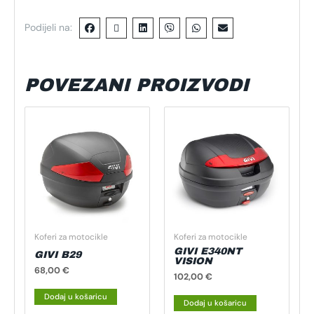
Podijeli na:
POVEZANI PROIZVODI
Koferi za motocikle
Koferi za motocikle
GIVI E340NT
GIVI B29
VISION
68,00
€
102,00
€
Dodaj u košaricu
Dodaj u košaricu