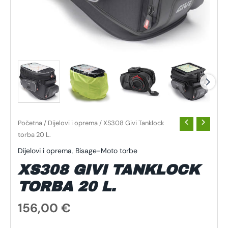
Početna
/
Dijelovi i oprema
/ XS308 Givi Tanklock
torba 20 L.
Dijelovi i oprema
,
Bisage-Moto torbe
XS308 GIVI TANKLOCK
TORBA 20 L.
156,00
€