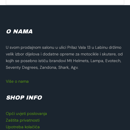
O NAMA
U svom prodajnom salonu u ulici Prilaz Vala 13 u Labinu držimo
velik izbor dijelova i dodatne opreme za motocikle i skutere, od
kojih se posebno ističu brandovi Mt Helmets, Lampa, Evotech,
Seventy Degrees, Zandona, Shark, Agv.
Više o nama
SHOP INFO
Opći uvjeti poslovanja
Zaštita privatnosti
Upotreba kolačića